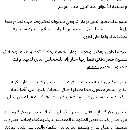
ومشبعة للأذواق عند تناول هذه النودلز.
سهولة التحضير: تتميز نودلز اندومي بسهولة تحضيرها، حيث تحتاج فقط
إلى قليل من الماء المغلي ومسحوق التوابل المرفق. بمجرد تحضيرها،
يمكنكم تناولها على الفور.
سرعة الطهي: بفضل وجود النودلز الجاهزة، يمكنك تحضير هذه الوجبة في
غضون بضع دقائق فقط. إنها خيار رائع للأشخاص الذين لديهم وقت
محدود لتحضير
الطعام
.
سعر معقول وقيمة ممتازة: تتوفر عبوات أندومي كاسات نودلز بنكهة
الكاري بسعر معقول، مما يجعلها خيارًا اقتصاديًا للفرد. هي أيضًا غنية
بالقيمة، حيث تحصل على وجبة شهية ومشبعة بكمية قليلة من المال.
تعديل
النكهة
: بالإضافة إلى المذاق الأصلي، يمكنك تخصيص نكهة وجبتك
من خلال إضافة بعض المكونات المفضلة لديك. يمكنك إضافة خضروات
مقطعة أو نعناع
طازج
لإضفاء المزيد من النكهة واللذة على هذه النودلز.