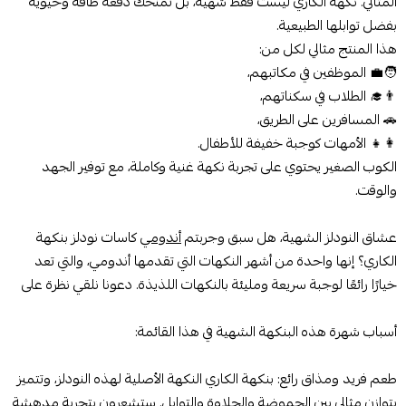
المثالي. نكهة الكاري ليست فقط شهية، بل تمنحك دفعة طاقة وحيوية
بفضل توابلها الطبيعية.
هذا المنتج مثالي لكل من:
🧑‍💼 الموظفين في مكاتبهم،
👨‍🎓 الطلاب في سكناتهم،
🚗 المسافرين على الطريق،
👩‍👧 الأمهات كوجبة خفيفة للأطفال.
الكوب الصغير يحتوي على تجربة نكهة غنية وكاملة، مع توفير الجهد
والوقت.
عشاق النودلز الشهية، هل سبق وجربتم
أندومي
كاسات نودلز بنكهة
الكاري؟ إنها واحدة من أشهر النكهات التي تقدمها أندومي، والتي تعد
خيارًا رائعًا لوجبة سريعة ومليئة بالنكهات اللذيذة. دعونا نلقي نظرة على
أسباب شهرة هذه البنكهة الشهية في هذا القائمة:
طعم فريد ومذاق رائع: بنكهة الكاري النكهة الأصلية لهذه النودلز، وتتميز
بتوازن مثالي بين الحموضة والحلاوة والتوابل. ستشعرون بتجربة
مدهشة