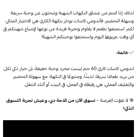
لذلك، إذا كنتم من عشاق النكهات الشهية وتبحثون عن وجبة سريعة
وسهلة التحضير، فأندومي كاسات نودلز بنكهة الكاري هي الاختيار المثالي
لكم. استمتعوا بطعم لا يقاوم وتجربة فريدة من نوعها لإشباع شهيتكم في
أي وقت.
جربوها
اليوم واستمتعوا بوجبتكم الشهية!
✅
خاتمة:
اندومي كاسات كاري 60 جم ليست مجرد وجبة خفيفة، بل خيار ذكي لكل
من يريد طعامًا سريعًا، لذيذًا، ومتنوعًا في النكهة. مع سهولة التحضير
والتغليف العملي، هي رفيقك في العمل، في البيت، أو أثناء التنقل.
🎯 لا تفوّت الفرصة –
تسوق الآن من ثلاجة دبي، وعيش تجربة التسوق
الذكي!