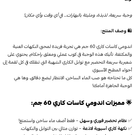
وجبة سريعة، لذيذة، ومليئة بالبهارات... في أي وقت وأي مكان!
🛍️
وصف المنتج:
اندومي كاسات كاري 60 جم هي تجربة فريدة لمحبي النكهات الغنية
والمكثفة. تأتيك هذه الوجبة في كوب عملي ومغلق بإحكام، يحتوي على
شعيرية سريعة التحضير مع توابل الكاري الشهية التي تنقلك في كل لقمة إلى
أجواء المطبخ الآسيوي.
كل ما تحتاجه هو صب الماء الساخن، الانتظار لبضع دقائق، وها هي
الوجبة الجاهزة أمامك!
🌟
مميزات اندومي كاسات كاري 60 جم:
✅
نظام تحضير فوري وسهل
– فقط أضف ماء ساخن واستمتع!
✅
نكهة كاري آسيوية لاذعة
– توازن مثالي بين التوابل والنكهات.