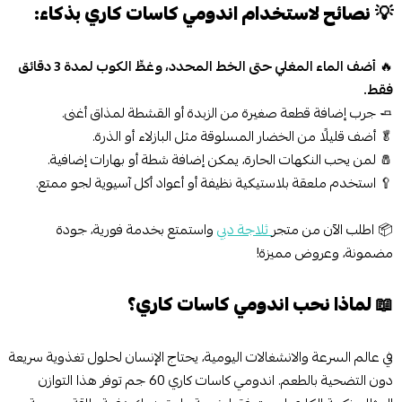
💡
نصائح لاستخدام اندومي كاسات كاري بذكاء:
🔥
أضف الماء المغلي حتى الخط المحدد، وغطِّ الكوب لمدة 3 دقائق
فقط.
🧈 جرب إضافة قطعة صغيرة من الزبدة أو القشطة لمذاق أغنى.
🥬 أضف قليلًا من الخضار المسلوقة مثل البازلاء أو الذرة.
🧂 لمن يحب النكهات الحارة، يمكن إضافة شطة أو بهارات إضافية.
🥄 استخدم ملعقة بلاستيكية نظيفة أو أعواد أكل آسيوية لجو ممتع.
📦 اطلب الآن من متجر
ثلاجة دبي
واستمتع بخدمة فورية، جودة
مضمونة، وعروض مميزة!
📖
لماذا نحب اندومي كاسات كاري؟
في عالم السرعة والانشغالات اليومية، يحتاج الإنسان لحلول تغذوية سريعة
دون التضحية بالطعم. اندومي كاسات كاري 60 جم توفر هذا التوازن