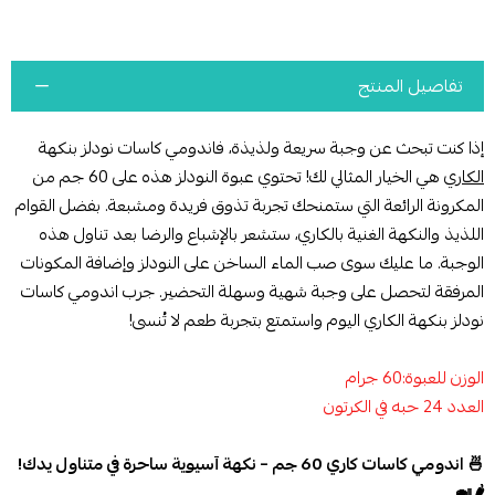
تفاصيل المنتج
إذا كنت تبحث عن وجبة سريعة ولذيذة، فاندومي كاسات نودلز بنكهة
الكاري
هي الخيار المثالي لك! تحتوي عبوة النودلز هذه على 60 جم من
المكرونة الرائعة التي ستمنحك تجربة تذوق فريدة ومشبعة. بفضل القوام
اللذيذ والنكهة الغنية بالكاري، ستشعر بالإشباع والرضا بعد تناول هذه
الوجبة. ما عليك سوى صب الماء الساخن على النودلز وإضافة المكونات
المرفقة لتحصل على وجبة شهية وسهلة التحضير. جرب اندومي كاسات
نودلز بنكهة الكاري اليوم واستمتع بتجربة طعم لا تُنسى!
الوزن للعبوة:60 جرام
العدد 24 حبه في الكرتون
🍜 اندومي كاسات كاري 60 جم – نكهة آسيوية ساحرة في متناول يدك!
🌶️🍛