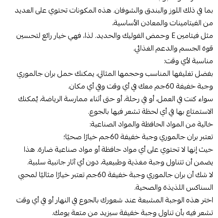
بما في ذلك اللوز والبندق والشوفان. هذه المكونات تحتوي على العديد
من الفيتامينات والمعادن الأساسية،
مثل فيتامين E وحمض الفوليك والحديد. لذا، فهي خيار رائع لتحسين
قوة الجسم والدعم الغذائي.
مناسبة لأي وقت:
بفضل تغليفها المناسب وحجمها المثالي، يمكنك حمل بران جالموري
وجبة خفيفة 60جم معك في أي وقت وفي أي مكان.
سواء كنت في العمل، أو في رحلة، أو حتى أثناء ممارسة الرياضة، يُمكنك
الاستمتاع بها في أي لحظة تشعر فيها بالجوع.
خالية من المواد الحافظة والمواد الصناعية:
تعتبر بران جالموري وجبة خفيفة 60جم خيارًا صحيًا؛
حيث إنها لا تحتوي على أي مواد حافظة أو مواد صناعية ضارة. هذا
يضمن أن تتناول وجبة مغذية وطبيعية، دون أي آثار جانبية سلبية.
لا شك أن بران جالموري وجبة خفيفة 60جم تعتبر خيارًا مثاليًا لمحبي
السناكس اللذيذة والصحية.
اختر هذه الوجبة المشبعة عند شعورك بالجوع في النهار أو في أي وقت
تشعر فيه بأن تناول وجبة خفيفة سيزيد من متعة يومك.