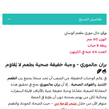
تفاصيل المنتج
بران
جال موري بطعم الوسابي
الوزن 60 جم
ربطة 8 حبات
العدد 64 حبه في الكرتون
بران جالموري – وجبة خفيفة صحية بطعم لا يُقاوَم
🥣🌾
في عالم الوجبات الخفيفة، من الصعب أن تجد منتجًا يجمع بين
الطعم
اللذيذ
و
الفوائد الصحية
... إلا أن
بران جالموري
نجح في تحقيق هذه
المعادلة الصعبة، مقدّمًا وجبة خفيفة غنية بالألياف، قليلة السعرات،
ومثالية لكل من يهتم بصحته دون أن يفرّط في المتعة.
متوفر الآن من خلال
متجر ثلاجة دبي
– حيث الصحة، الجودة، والطعم