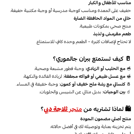
مناسب للأطفال والكبار
خفيف على المعدة ومناسب كوجبة مدرسية أو وجبة مكتبية خفيفة.
خالي من المواد الحافظة الضارة
منتج صحي بمكونات طبيعية.
طعم مقرمش ولذيذ
لا تحتاج لإضافات كثيرة – الطعم وحده كافٍ للاستمتاع.
🥛 كيف تستمتع ببران جالموري؟
🥣
مع الحليب أو الزبادي
: وجبة فطور مشبعة وصحية.
🍯
مع عسل طبيعي أو فواكه مجففة
: لزيادة الفائدة والنكهة.
🧂
كتسالي مع رشة ملح خفيف أو كمون
: وجبة خفيفة في المساء.
🧃
بين الوجبات
: بديل مثالي عن الشيبس والحلويات.
🛍️ لماذا تشتريه من
متجر
ثلاجة دبي
؟
منتج أصلي مضمون الجودة
يتم تخزينه بعناية وتوصيله لك في أفضل حالاته.