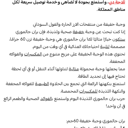
ثلاجة دبي
، واستمتع بجودة لا تُضاهى وخدمة توصيل سريعة لكل
مناطق المملكة.
وجبة خفيفة من منتفخات الارز الحارة والفول السوداني
إذا كنت تبحث عن وجبة
خفيفة
صحية ولذيذة، فإن بران جالموري
ستكون
خيارًا مثاليًا لك! بران جالموري هي وجبة خفيفة تزن 60 جرامًا،
مصممة
لتلبية
احتياجاتك الغذائية في أي وقت من اليوم.
تحتوي هذه الوجبة الخفيفة على مزيج متنوع من
المكسرات
والفواكه
المجففة،
مما يجعلها وجبة محمولة
مثالية
لتناولها أثناء التنقل أو في أي لحظة
تحتاج فيها إلى تجديد الطاقة.
استمتع بنكهتها الرائعة التي تجمع بين الحلاوة
الطبيعية
للفواكه المجففة
والنكهة اللذيذة
للمكسرات
المحمصة.
جرب بران جالموري اللذيذة اليوم واستمتع
بالفوائد
الصحية والطعم الرائع
في آن واحد!
بران جالموري وجبة خفيفة 60جم: