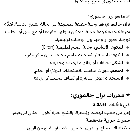
المميز يلتقون في منتج واحد! 🛒
✅ ما هو بران جالموري؟
بران جالموري
هو وجبة خفيفة مصنوعة من نخالة القمح الكاملة، تُقدَّم
بطريقة خفيفة ومقرمشة، ويمكن تناولها بمفردها أو مع اللبن أو الحليب
كوجبة فطور أو وجبة بين الوجبات الرئيسية.
🔸
المكون الأساسي
: نخالة القمح الطبيعية (Bran)
🔸
النكهة
: طبيعية أو مُحسّنة بطعم خفيف بدون سكر مفرط
🔸
الشكل
: حلقات أو رقائق مقرمشة وخفيفة
🔸
الحجم
: عبوات مناسبة للاستخدام الفردي أو العائلي
🔸
الاستخدام
: تؤكل مباشرة أو تُضاف للحليب أو الزبادي
⭐ مميزات بران جالموري:
غني بالألياف الغذائية
يُعزز من عملية الهضم ويُشعرك بالشبع لفترة أطول – مثالي للريجيم.
سعرات حرارية منخفضة
يمكنك الاستمتاع بها دون الشعور بالذنب أو القلق من الوزن.