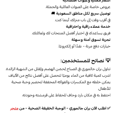
أسعار ممتازة وعبوات اقتصادية
عروض خاصة على العبوات العائلية والجملة.
توصيل سريع لكل مناطق السعودية
🚚
في أقرب وقت إلى باب منزلك، أينما كنت.
خدمة عملاء راقية واحترافية
فريق يساعدك في اختيار أفضل المنتجات لك ولعائلتك.
تجربة تسوق آمنة وسهلة
خيارات دفع مرنة – نقدًا أو إلكترونيًا.
💡 نصائح للمستخدمين:
تناول بران جالموري في الصباح يُحسّن الهضم ويُقلل من الشهية الزائدة.
اشرب كمية كافية من الماء يوميًا لتحصل على أفضل نتائج من الألياف.
يمكن خلطه مع المكسرات والفواكه المجففة لتحضير وجبة صحية
للأطفال.
احتفظ به في مكان بارد وجاف للحفاظ على قرمشته وجودته.
✅ اطلب الآن بران جالموري – الوجبة الخفيفة الصحية – من
متجر