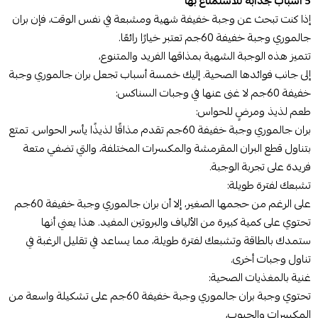
5 أسباب جذابة للاستمتاع بها
إذا كنت تبحث عن وجبة خفيفة شهية ومشبعة في نفس الوقت، فإن بران
جالموري وجبة خفيفة 60جم تعتبر خيارًا رائعًا.
تتميز هذه الوجبة الشهية بمذاقها الفريد والمتنوع،
إلى جانب فوائدها الصحية. إليك خمسة أسباب تجعل بران جالموري وجبة
خفيفة 60جم لا غنى عنها في وجبات السناكس:
طعم لذيذ ومرضٍ للحواس:
بران جالموري وجبة خفيفة 60جم تقدم مذاقًا لذيذًا يأسر الحواس. تمتع
بتناول قطع البران المقرمشة والمكسرات المختلفة، والتي تضفي متعة
فريدة على تجربة الوجبة.
تشبعك لفترة طويلة:
على الرغم من حجمها الصغير، إلا أن بران جالموري وجبة خفيفة 60جم
تحتوي على كمية كبيرة من الألياف والبروتين المفيد. هذا يعني أنها
ستمدك بالطاقة وتشبعك لفترة طويلة، مما يساعد في تقليل الرغبة في
تناول وجبات أخرى.
غنية بالمغذيات الصحية:
تحتوي وجبة بران جالموري وجبة خفيفة 60جم على تشكيلة واسعة من
المكسرات والحبوب،