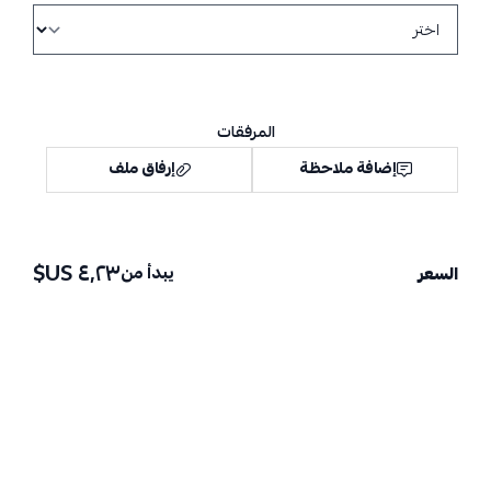
المرفقات
إضافة ملاحظة
إرفاق ملف
٤٫٢٣ US$
يبدأ من
السعر
اسحب و افلت الملف هنا
استعراض