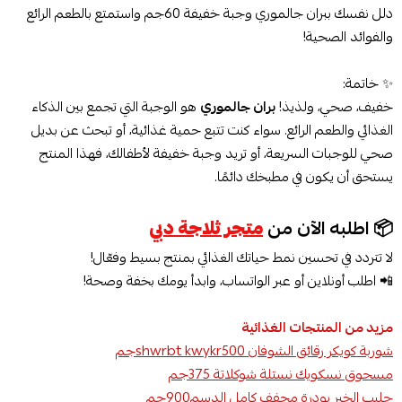
دلل نفسك ببران جالموري وجبة خفيفة 60جم واستمتع بالطعم الرائع
والفوائد الصحية!
✨ خاتمة:
خفيف، صحي، ولذيذ!
بران جالموري
هو الوجبة التي تجمع بين الذكاء
الغذائي والطعم الرائع. سواء كنت تتبع حمية غذائية، أو تبحث عن بديل
صحي للوجبات السريعة، أو تريد وجبة خفيفة لأطفالك، فهذا المنتج
يستحق أن يكون في مطبخك دائمًا.
📦 اطلبه الآن من
متجر ثلاجة دبي
لا تتردد في تحسين نمط حياتك الغذائي بمنتج بسيط وفعّال!
📲 اطلب أونلاين أو عبر الواتساب، وابدأ يومك بخفة وصحة!
مزيد من المنتجات الغذائية
شوربة كويكر رقائق الشوفان shwrbt kwykr500جم
مسحوق نسكويك نستلة شوكلاتة 375جم
حليب الخير بودرة مجفف كامل الدسم900جم