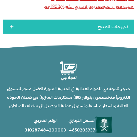
حليب معين المجفف بودرة سريع الذوبان1800جم
تقييمات المنتج
متجر ثلاجة دبي للمواد الغذائية في المدينة المنورة افضل متجر للتسوق
الكترونيآ متخصصون يتوفير كافة مستلزمات المنزلية مغ ضمان الجودة
العالية وباسعار مناسبة وتسهبل عملية التوصيل الي مختلف المناطق
السجل التجاري
الرقم الضريبي
310287484200003
4650205937