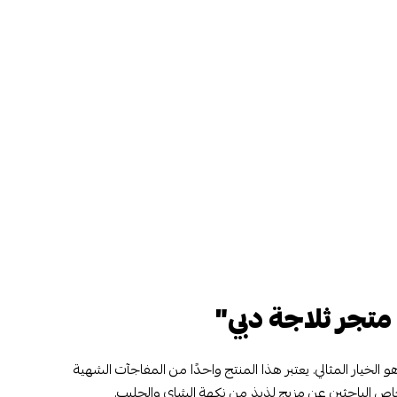
متجر ثلاجة دبي"
و الخيار المثالي. يعتبر هذا المنتج واحدًا من المفاجآت الشهية
خاص الباحثين عن مزيج لذيذ من نكهة الشاي والحليب.