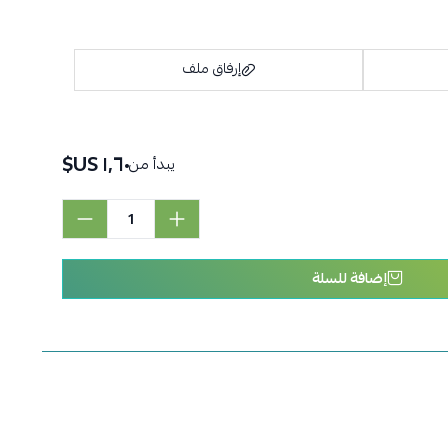
إرفاق ملف
١٫٦٠ US$
يبدأ من
اسحب و افلت الملف هنا
استعراض
إضافة للسلة