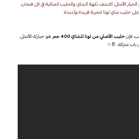
خيار الأمثل. اكتشف نكهة الشاي والحليب المثالية في كل فنجان،
لى حليب شاي لونا لتجربة فريدة ولذيذة.
ب، فإن
حليب الأصلي من لونا للشاي 400 جم
هو خيارك الأمثل.
 باب منزلك. 🥛✨