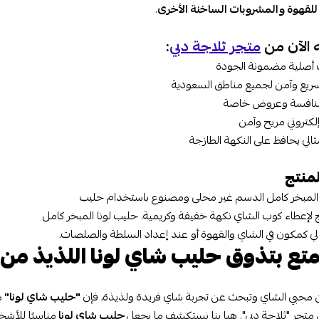
ا للقهوة والمشروبات الساخنة الأخرى
.
ه الآن من
متجر ثلاجة دبي
:
أصلية مضمونة الجودة
يع وآمن لجميع مناطق السعودية
منافسة وعروض خاصة
لكتروني مريح وآمن
لي يحافظ على النكهة الطازجة
منتج
 المبخر كامل الدسم غير محلى ومصنوع باستخدام حليب
زج لإعطاء كوب الشاي نكهة خفيفة وكريمية. حليب لونا المبخر كامل
ي كمكون في الشاي والقهوة أو عند إعداد السلطة والصلصات.
تع بتذوق حليب شاي لونا اللذيذ من 
ن محبي الشاي وتبحث عن تجربة شاي فريدة ولذيذة، فإن
"حليب شاي لونا"
ه
ي متجر "ثلاجة دبي". هيا بنا نستكشف ما يجعل
حليب شاي لونا
مناسبًا للأش