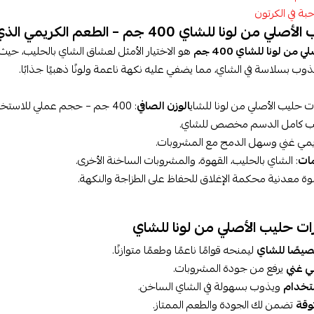
ونا للشاي 400 جم – الطعم الكريمي الذي يكمل كوب الشاي المثالي
من لونا للشاي 400 جم
هو الاختيار الأمثل لعشاق الشاي بالحليب، حيث
وب بسلاسة في الشاي، مما يضفي عليه نكهة ناعمة ولونًا ذهبيًا جذابًا.
 حليب الأصلي من لونا للشاي
الوزن الصافي
: 400 جم – حجم عملي للاستخدام اليومي.
يب كامل الدسم مخصص للشاي.
يمي غني وسهل الدمج مع المشروبات.
مات
: الشاي بالحليب، القهوة، والمشروبات الساخنة الأخرى.
بوة معدنية محكمة الإغلاق للحفاظ على الطزاجة والنكهة.
ات حليب الأصلي من لونا للشاي
صًا للشاي
ليمنحه قوامًا ناعمًا وطعمًا متوازنًا.
ي غني
يرفع من جودة المشروبات.
تخدام
ويذوب بسهولة في الشاي الساخن.
وقة
تضمن لك الجودة والطعم الممتاز.