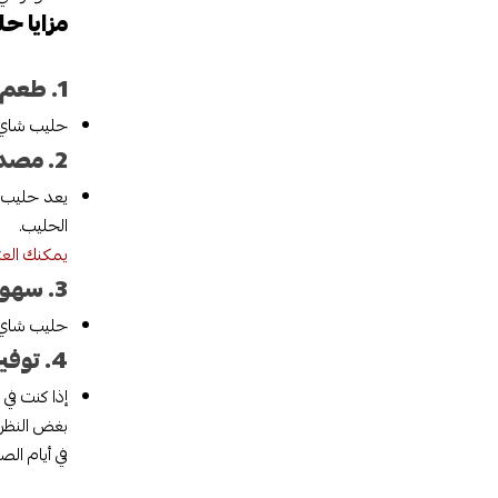
مزايا ح
1. طعم لا مثيل له:
حليب شاي ل
2. مصدر غني للطاقة:
يعد حليب ش
الحليب.
يمكنك العث
3. سهولة التحضير:
حليب شاي ل
4. توفير الوقت:
إذا كنت في
بغض النظر 
في أيام الص