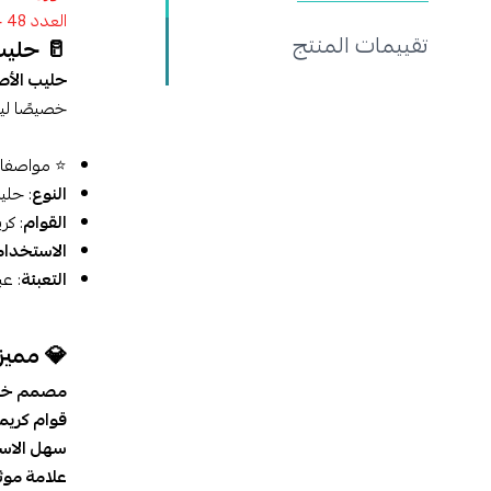
العدد 48 حبة في الكرتون
تقييمات المنتج
🥛 حليب الأصلي من ل
حليب الأصلي 
خصيصًا ليذ
⭐ مواصفات
النوع
: حل
القوام
: كر
الاستخدا
التعبئة
: ع
💎 مميز
مصمم خصي
قوام كريم
سهل الاس
علامة موث