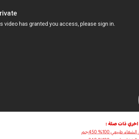
اخري ذات صلة :
اء طبيعي 100% 450جم