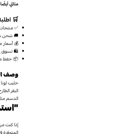
مثالي أيضً
🛒 اطلب
✅ منتجات 
🚚 شحن سر
💰 أسعار 
🛍️ تسوق إ
📦 حفظ مثا
وصف ال
حليب لونا
البقر الطا
الدسم مثال
"استم
إذا كنت م
المتوفرة ف