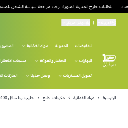
لطلبات خارج المدينة المنورة الرجاء مراجعة سياسة الشحن للمنتجات الم
العربية
|
دولار أمريكي
تخفيضات
المدونة
مواد الغذائية
المشروب
البهارات
الخضار والفواكة
منتجات الافطار 
تمويل المشتريات
وصل حديثا
الماركات ال
الرئيسية
مواد الغذائية
مكونات الطبخ
حليب لونا سائل 400 جم