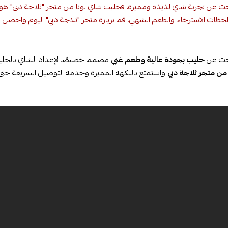
حث عن تجربة شاي لذيذة ومميزة، فحليب شاي لونا من متجر "ثلاجة دبي" هو ال
حظات الاسترخاء والطعم الشهي. قم بزيارة متجر "ثلاجة دبي" اليوم واحصل ع
بحث عن
حليب بجودة عالية وطعم غني
مصمم خصيصًا لإعداد الشاي بالحلي
 من متجر ثلاجة دبي
واستمتع بالنكهة المميزة وخدمة التوصيل السريعة حتى