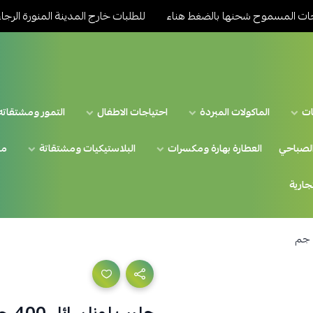
سموح شحنها بالضغط هناء
للطلبات خارج المدينة المنورة الرجاء مراج
ات
الماكولات المبردة
احتياجات الاطفال
التمور ومشتقاته
الصباحي
العطارة بهارة ومكسرات
البلاستيكيات ومشتقاتة
من
تجارية