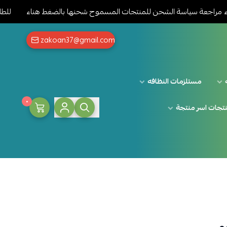
عة سياسة الشحن للمنتجات المسموح شحنها بالضغط هناء
للطلبات خارج
zakoan37@gmail.com
مستلزمات النظافه
٠
تجات اسر منتجة