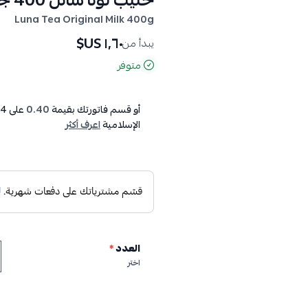
حليب لونا سائل 400 جم
Luna Tea Original Milk 400g
١٫٦٠ US$
يبدأ من
متوفر
أو قسم فاتورتك بقيمة
0.40
على
4
الإسلامية
اعرف أكثر
العدد
*
اختر