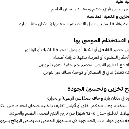
ة غنية
 طبيعي قوي يدعم وصفاتك وينعش الطعم.
خزين والكمية المناسبة
 وقابلة للتخزين طويل الأمد بشرط حفظها في مكان جاف وبارد.
 الاستخدام الموصى بها
ي تحضير
الفلافل
أو
الكبة
، أو بديل لعجينة البانكيك أو الرقائق.
حضّر البقلاوة أو الغريبة بنكهة شرقية أصيلة.
مع الدقيق الأبيض لتحضير خبز خفيف غني بالبروتين.
 كمُغذٍ نباتي في العصائر أو كوجبة سناك مع التوابل.
ح تخزين وتحسين الجودة
ة في مكان
بارد وجاف
بعيدًا عن الرطوبة والحرارة.
 استخدم وعاء محكم الغلق أو أكياس تغليف داخلية لضمان الحفاظ على النك
هلاك الدقيق خلال
6–12 شهرًا
من تاريخ الفتح لضمان الطعم والجودة.
 بجوار مواد ذات رائحة قوية لأن مسحوق الحمص قد يمتص الروائح بسهول