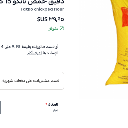
دقيق حمص تاتكو 15 كيلو
Tatko chickpea flour
٣٩٫٩٥ US$
متوفر
أو قسم فاتورتك بقيمة
9.98
على
4
د
الإسلامية
اعرف أكثر
العدد
*
اختر