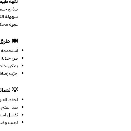
نكهة طبيعي
مذاق حمص
سهولة الت
عبوة محكمة
🍽️ طرق
استخدمه ف
من خلاله تُ
يمكن خلطه 
جرّب إضافته
💡 نصائ
احفظ العبو
بعد الفتح،
يُفضل است
تجنب وضعه