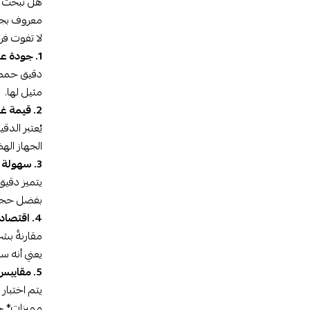
هل تبحث 
معروف بجود
لا تفوت ف
1. جودة عالية:
مثيل لها.
2. قيمة غذائية ممتازة:
يُعتبر الد
الجهاز اله
3. سهولة الاستخدام:
يتميز دقي
بفضل حجم العبوة الكبيرة ال
4. اقتصادي ومربح:
يعني أنه س
5. مقاييس السلامة:
يتم اختبار 
مميزات* ج