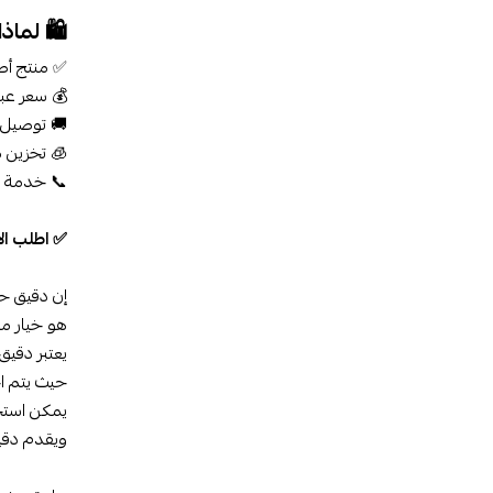
🛍️ لماذ
✅ منتج أص
💰 سعر عبوة 15 كجم منافس جدًا، مما يوفر لك تكلفة كبيرة مقار
🚚 توصيل 
🧊 تخزين م
📞 خدمة عم
✅ اطلب الآن 
إن دقيق حمص ت
هو خيار مم
يعتبر دقيق
حيث يتم ا
يمكن استخد
ويقدم دق