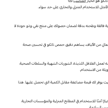
اتكو هو الخيار
المناسب
لك!
 الحمص بعناية فائقة وطحنه بدقة لضمان حصولك على منتج نقي وذو جودة لا
ه العالي من الألياف، يساهم دقيق حمص تاتكو في تحسين صحة
عمل الفلافل اللذيذة، الشوربات الشهية والسلطات الصحية.
حمص تاتكو 15 كيلو يُعد خيارًا اقتصاديًا، حيث يوفر لك قيمة مضاعفة مقابل الكمية التي تحصل عليها. هذا
رًا آمنًا للاستخدام في المطابخ المنزلية والمؤسسات التجارية.
ييس السلامة