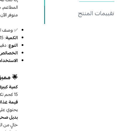
المطاعم، م
تقييمات المنتج
متوفر الآن
✅ وصف ال
الكمية
: 15 كجم – عبوة كبيرة اقتصادية للمطابخ الاحترافية أو الاستخدام العائلي المتكرر.
النوع
: دقيق حمص (“esan
الخصائص ا
الاستخدا
🌟 مميز
كمية كبيرة
15 كجم تكفي لفترة طويلة لمنزلك أو نشاطك التجاري دون الحاجة لتجديد مستمر.
قيمة غذائي
يحتوي على ن
بديل صحي 
خالٍ من ال