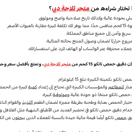
ا تختار شراءه من
متجر ثلاجة دبي
؟
لي بجودة عالية وكذلك تاريخ صلاحية واضح وموثوق.
نة بالعبوات الأصغر
سريع وآمن إلى جميع مناطق المملكة.
زروع حراريًا لضمان وصول المنتج بحالته المثالية.
لاء محترفة عبر الواتساب أو الهاتف للرد على استفساراتك.
دقيق حمص تاتكو 15 كجم من
متجر ثلاجة دبي
، وتمتع بأفضل سعر وجو
اتكو بكميته الكبيرة تبلغ 15 كيلوغرام
تاز
للمطاعم
والمؤسسات الكبيرة التي تحتاج إلى إعداد
كمية
كبيرة من الحمص
 حمص تاتكو منتجًا ذو جودة عالية
وموثوقية
كبيرة،
ختيار الحمص بعناية وطحنه بطريقة مميزة لضمان الطعم
اللذيذ
والقوام الناع
ام دقيق حمص تاتكو في تحضير العديد من الأطباق الشهية مثل الفلافل واله
يق
حمص
تاتكو أيضًا قيمة مالية جيدة بالنسبة للعملاء الذين
يبحثون
عن الكم