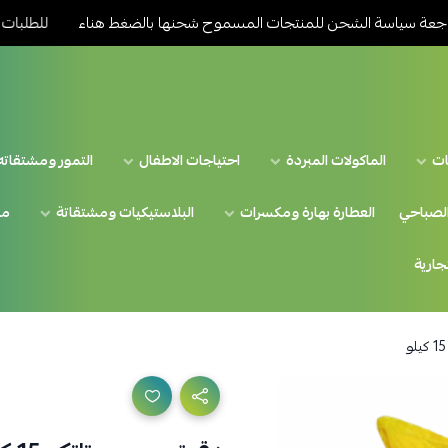
اسة الشحن للمنتجات المسموح شحنها بالضغط هناء
للطلبات خارج المد
ات
الماكولات المبردة
احتياجات الاطفال
التمور ومشتقاته
الصباحي
العطارة بهارة ومكسرات
البلاستيكيات ومشتقاتة
من
تجارية