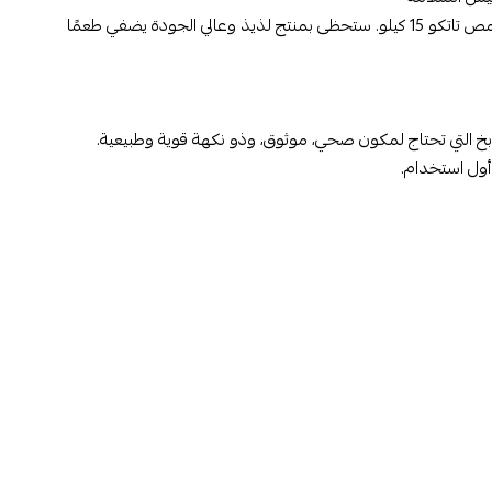
إذاً، إذا كنت تبحث عن دقيق حمص عالي الجودة وموثوق به، فلا تتردد في اختيار دقيق حمص تاتكو 15 كيلو. ستحظى بمنتج لذيذ وعالي الجودة يضفي طعمًا
ابخ التي تحتاج لمكون صحي، موثوق، وذو نكهة قوية وطبيعية.
أول استخدام.