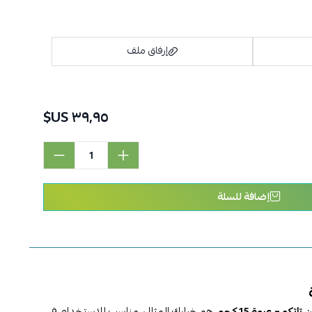
إرفاق ملف
٣٩٫٩٥ US$
اسحب و افلت الملف هنا
استعراض
إضافة للسلة
و – عبوة 15 كجم
هو خيارك المثالي. مناسب للاستخدام في