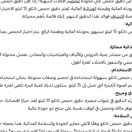
عن دقيق حمص عالي الجودة
لتحضير
الأكلات الشهية؟ إذاً، فإن دقيق حمص ت
ته العالية وقيمته
الغذائية
العالية، يُعتبر دقيق حمص تاتكو 15 كيلو الاختيار الأمثل للاستخدام المنزلي والتجاري على حد سواء.
رصة
اكتشاف
فوائد هذا الدقيق الشهير. إليك قائمة بأهم مميزاته:
دقيق حمص تاتكو 15 كيلو مشهور بجودته العالية وطعمه الرائع. يتم اختيار
قيق من مصادر غنية بالبروتين والألياف والفيتامينات والمعادن. بفضل محتوا
ضمي والشعور بالامتلاء لفترة أطول.
ق حمص تاتكو بسهولة استخدامه في تحضير وصفات متنوعة. يمكن استخدامه ل
تي تصل إلى 15 كيلو، ستكون لديك كمية كبيرة تكفي لفترة طويلة من الاستخدام.
مقارنةً بشراء الدقيق في عبوات صغيرة، دقيق 
توفر مالك وتحصل في الوقت نفسه على منتج ذو جودة عالية.
دقيق حمص تاتكو وفقًا لأعلى معايير الجودة والسلامة الغذائية. هذا يجعله خيا
ودة عالية* قيمة غذائية ممتازة* سهولة الاستخدام* اقتصادي ومربح* مقا