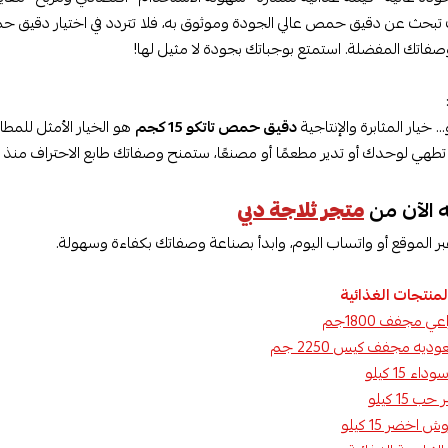
 وصفاتك المفضلة. استمتع بوجباتك بجودة لا مثيل لها!
.. خيار المثابرة والإنتاجية
دقيق حمص تاتكو 15 كجم
هو الخيار الأمثل للمط
طهي لوحدك أو تدير مطعمًا أو مصنعًا، ستمنح وصفاتك طابع الاحتراف منذ 
ه الآن من
متجر ثلاجة دبي
ر الموقع أو واتساب اليوم، وابدأ بصناعة وصفاتك بكفاءة وسهولة.
منتجات الغذائية
 مجفف 1800جم
يه مجفف كيس 2250 جم
ء 15 كيلو
15 كيلو
خضر 15 كيلو