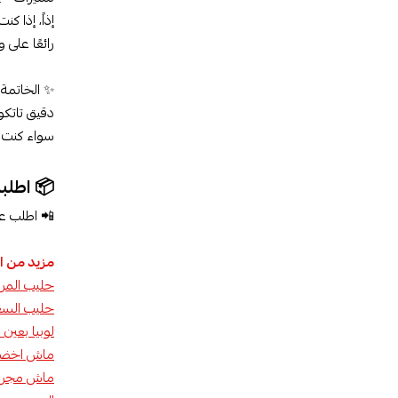
رائعًا على
✨ الخاتمة:
دقيق تاتكو.
سواء كنت ت
📦 اطلب
📲 اطلب عب
مزيد من ال
حليب المراعي
حليب السعود
لوبيا بعين سودا
ماش اخضر حب 
ماش مجروش ا