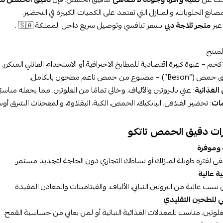
صانع الحلويات، والمنازل التي تعتمد على الكميات الكبيرة في التحضير.
 عبر
متجر ثلاجة دبي
بسعر تنافسي وتوصيل سريع داخل المملكة 🇸🇦 .
منتج
B”) – مصنوع من حمص ناعم مطحون بالكامل.
لغذائية
: غني بالبروتين والألياف، وخالي تمامًا من الغلوتين، مما يجعله مناسبً
مات
: تحضير الفلافل، البانكيك، الحمص، الكبة، البقلاوة، والمعجنات الشرق أو
ات دقيق الحمص تاتكو
 وموفرة
ة عالية
سب عالية من البروتين النباتي، الألياف، والفيتامينات والمعادن المفيدة
للطحين التقليدي
غلوتين، مناسب للمعدلات الغذائية النباتية أو لمن يعاني من حساسية القمح.