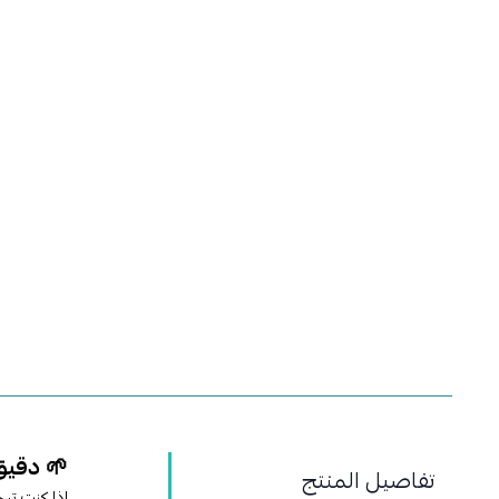
🌱 دقيق حمص تاتكو 15
تفاصيل المنتج
إذا كنت ت