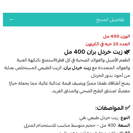
تفاصيل المنتج
الوزن 400 مل
العدد 20 حبه في الكرتون
🌿 زيت خردل بران 400 مل
الطعم الأصيل والفوائد الصحية في كل قطرة!استمتع بالنكهة الغنية
والفوائد المتعددة مع
زيت خردل بران
، الزيت الطبيعي المستخلص بعناية
من أجود بذور الخردل.
يمنح أطباقك طعمًا مميزًا ويضيف قيمة غذائية عالية، مما يجعله خيارًا
مفضلًا لعشاق الطبخ الصحي والمذاق الفريد.
✅ المواصفات:
النوع
: زيت خردل طبيعي نقي
السعة
: 400 مل – حجم متوسط مناسب للاستخدام المنزلي
القوام
: ناعم وخفيف مع لون ذهبي طبيعي