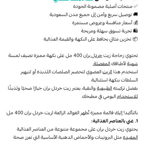
✅ منتجات أصلية مضمونة الجودة
🚚 توصيل سريع وآمن إلى جميع مدن السعودية
💰 أسعار منافسة وعروض مستمرة
🛍️ تجربة تسوق سهلة ومريحة
📦 تخزين مثالي يحافظ على النكهة والقيمة الغذائية
تحتوي زجاجة زيت
خردل بران
400 مل على نكهة مميزة تضيف لمسة
شهية
لأطباقك
المفضلة.
استخدم هذا
الزيت
العضوي لتحضير الصلصات اللذيذة أو لتبهير
السلطات بنكهة استثنائية.
بفضل تركيبته
الطبيعية
والنقية، يعتبر زيت خردل بران خيارًا صحيًا ولذيذًا
للاستخدام
اليومي في مطبخك.
بالتأكيد! إليك قائمة مميزة تُظهر الفوائد الرائعة لزيت خردل بران 400 مل:
1. غني بالعناصر الغذائية:
يحتوي زيت خردل بران على مجموعة متنوعة من العناصر الغذائية
المفيدة
مثل البروتينات والأحماض الدهنية الأساسية التي تعزز صحة