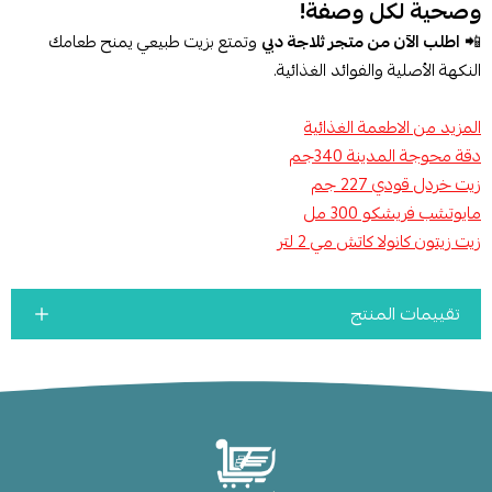
وصحية لكل وصفة!
📲
اطلب الآن من متجر ثلاجة دبي
وتمتع بزيت طبيعي يمنح طعامك
النكهة الأصلية والفوائد الغذائية.
المزيد من الاطعمة الغذائية
دقة محوجة المدينة 340جم
زيت خردل قودي 227 جم
مايوتشب فريشكو 300 مل
زيت زيتون كانولا كاتش مي 2 لتر
تقييمات المنتج