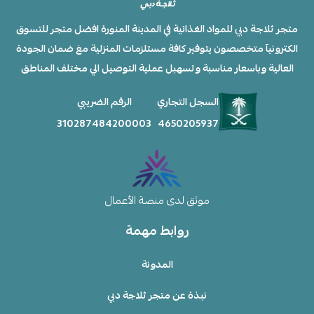
متجر ثلاجة دبي للمواد الغذائية في المدينة المنورة افضل متجر للتسوق
الكترونيآ متخصصون يتوفير كافة مستلزمات المنزلية مغ ضمان الجودة
العالية وباسعار مناسبة وتسهبل عملية التوصيل الي مختلف المناطق
السجل التجاري
الرقم الضريبي
310287484200003
4650205937
موثق لدى منصة الأعمال
روابط مهمة
المدونة
نبذة عن متجر ثلاجة دبي