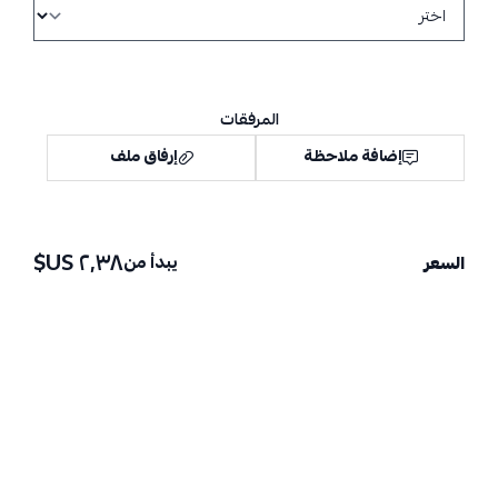
المرفقات
إضافة ملاحظة
إرفاق ملف
٢٫٣٨ US$
يبدأ من
السعر
اسحب و افلت الملف هنا
استعراض