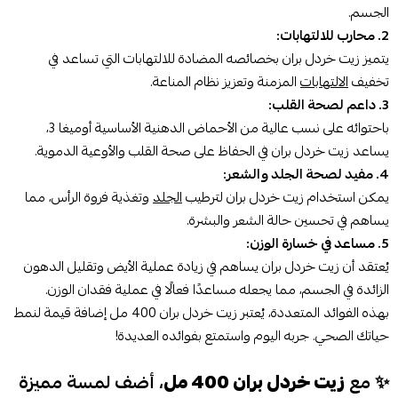
الجسم.
2. محارب للالتهابات:
يتميز زيت خردل بران بخصائصه المضادة للالتهابات التي تساعد في
تخفيف
الالتهابات
المزمنة وتعزيز نظام المناعة.
3. داعم لصحة القلب:
باحتوائه على نسب عالية من الأحماض الدهنية الأساسية أوميغا 3،
يساعد زيت خردل بران في الحفاظ على صحة القلب والأوعية الدموية.
4. مفيد لصحة الجلد والشعر:
يمكن استخدام زيت خردل بران لترطيب
الجلد
وتغذية فروة الرأس، مما
يساهم في تحسين حالة الشعر والبشرة.
5. مساعد في خسارة الوزن:
يُعتقد أن زيت خردل بران يساهم في زيادة عملية الأيض وتقليل الدهون
الزائدة في الجسم، مما يجعله مساعدًا فعالًا في عملية فقدان الوزن.
بهذه الفوائد المتعددة، يُعتبر زيت خردل بران 400 مل إضافة قيمة لنمط
حياتك الصحي. جربه اليوم واستمتع بفوائده العديدة!
✨ مع
زيت خردل بران 400 مل
، أضف لمسة مميزة