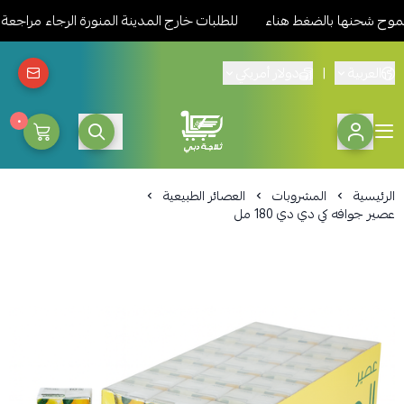
شحنها بالضغط هناء
للطلبات خارج المدينة المنورة الرجاء مراجعة سي
العربية
|
دولار أمريكي
٠
ثلاجة دبي المدينة للمواد الغذائ
الرئيسية
المشروبات
العصائر الطبيعية
عصير جوافه كي دي دي 180 مل