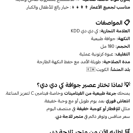
مناسب لجميع الأعمار
👨‍👩‍👧‍👦: خيار رائع للأطفال والكبار.
📋 المواصفات
العلامة التجارية:
كي دي دي KDD
النكهة:
جوافة طبيعية
الحجم:
180 مل
التغليف:
عبوة كرتونية عملية
مدة الصلاحية:
طويلة الأمد مع حفظ النكهة الطازجة
بلد المنشأ:
الكويت 🇰🇼
💡 لماذا تختار عصير جوافة كي دي دي؟
يمنحك
جرعة طبيعية من الفيتامينات
وخاصة فيتامين C لتعزيز المناعة.
انتعاش فوري
بعد يوم طويل أو مع وجبة خفيفة.
مثالي
للإفطار أو كوجبة خفيفة
في منتصف اليوم.
سعر منافس وتوفر دائم في
متجر ثلاجة دبي
.
🛒 اطلبه الآن من متجر ثلاجة دبي