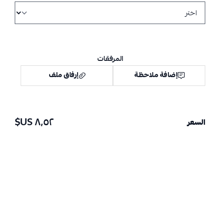
المرفقات
إضافة ملاحظة
إرفاق ملف
٨٫٥٢ US$
السعر
اسحب و افلت الملف هنا
استعراض