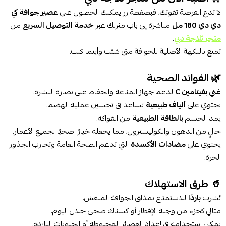
لا تدع الفرصة تفوتك، فبضغطة زر يمكنك الحصول على
عصير جوافة كي
دي دي 180 مل
مباشرة إلى باب منزلك عبر
خدمة التوصيل السريع
من
متجر ثلاجة دبي
.
تمتع بالنكهة الأصلية للجوافة متى شئت وأينما كنت.
🌿 الفوائد الصحية
غني بفيتامين C
لدعم جهاز المناعة والحفاظ على نضارة البشرة.
يحتوي على
ألياف طبيعية
تساعد في تحسين عملية الهضم.
يمد الجسم
بالطاقة الطبيعية
من الفواكه.
خالٍ من الدهون والكوليسترول، مما يجعله خيارًا صحيًا لجميع الأعمار.
يحتوي على
مضادات الأكسدة
التي تدعم الصحة العامة وتحارب الجذور
الحرة.
🥤 طرق الاستهلاك
يُشرب
باردًا
للاستمتاع بمذاق الجوافة المنعش.
مثالي كجزء من وجبة الإفطار أو كسناك صحي خلال اليوم.
يمكن استخدامه في إعداد العصائر المخلوطة أو الحلويات الباردة.