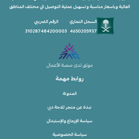
العالية وباسعار مناسبة وتسهبل عملية التوصيل الي مختلف المناطق
السجل التجاري
الرقم الضريبي
310287484200003
4650205937
موثق لدى منصة الأعمال
روابط مهمة
المدونة
نبذة عن متجر ثلاجة دبي
سياسة الإرجاع والإستبدال
سياسة الخصوصية