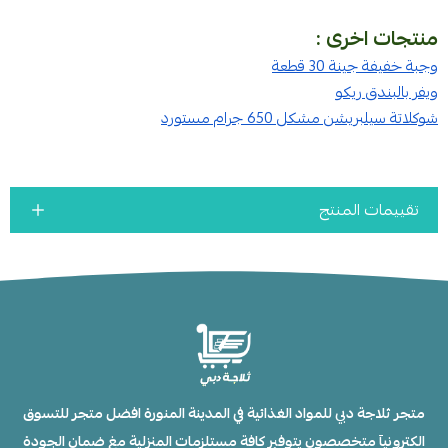
منتجات اخرى :
وجبة خفيفة جينة 30 قطعة
ويفر بالبندق ريكو
شوكلاتة سيلبريشن مشكل 650 جرام مستورد
تقييمات المنتج
متجر ثلاجة دبي للمواد الغذائية في المدينة المنورة افضل متجر للتسوق
الكترونيآ متخصصون يتوفير كافة مستلزمات المنزلية مغ ضمان الجودة