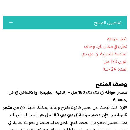
تفاصيل المنتج
نكتار جوافة
يُخزّن في مكان بارد وجاف
العلامة التجارية: كي دي دي
الوزن 180 مل
العدد 24 حبة
وصف المنتج
عصير جوافة كي دي دي 180 مل
–
النكهة الطبيعية والانتعاش في كل
رشفة 🥤
🌿
إذا كنت تبحث عن عصير فاكهة طازج ولذيذ يمكنك طلبه الآن من
متجر
ثلاجة دبي
، فإن
عصير جوافة كي دي دي 180 مل
هو الخيار المثالي لك.
هذا العصير يجمع بين الطعم الغني للجوافة الناضجة والجودة العالية في
التحضير، مما يجعله مشروبًا مثاليًا للاستمتاع به في أي وقت من اليوم.