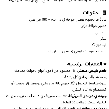
🧾 المكونات
عادةً ما يحتوي عصير جوافة كي دي دي – 180 مل على:
عصير جوافة مركز
ماء نقي
سكر
فيتامين C
منظم حموضة طبيعي (حمض الستريك)
⭐ المميزات الرئيسية
طعم طبيعي منعش
🍈: مصنوع من أجود أنواع الجوافة، يمنحك
إحساسًا بالطبيعة في كل رشفة.
عبوة مناسبة للحمل
📦: حجم 180 مل مثالي لوضعه في الحقيبة أو
الاستمتاع به أثناء التنقل.
جودة كي دي دي الموثوقة
✅: اسم معروف في عالم العصائر يضمن لك
النكهة الممتازة والجودة العالية.
بدون مواد حافظة صناعية
🌱: للاستمتاع بمشروب صحي ولذيذ.