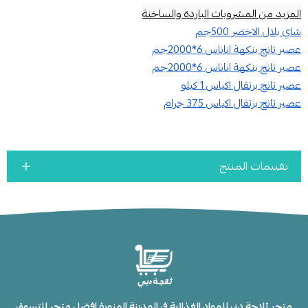
المزيد من المشروبات الباردة والساخنة
شاي بلال الاخضر 500جم
عصير تانج بنكهة اناناس 6*2000جم
عصير تانج بنكهة اناناس 6*2000جم
عصير تانج برتقال اكياس 1 كيلو
عصير تانج برتقال اكياس 375 جرام
تقييمات المنتج
متجر ثلاجة دبي للمواد الغذائية في المدينة المنورة افضل متجر للتسوق