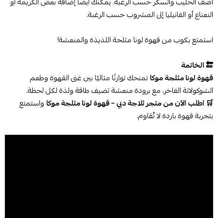
أضف الحليب والسكر حسب الرغبة. يمكنك أيضًا إضافة بعض الكريمة أو
النعناع أو الفانيليا إلى المشروب حسب الرغبة.
استمتع بكوب من قهوة لونا مثلجة اللذيذة والمنعشة!
🔚 الخاتمة
قهوة لونا مثلجة موكا
تمنحك توازنًا مثاليًا بين غنى القهوة وطعم
الشوكولاتة الفاخر، مع برودة منعشة تضيف طاقة ولذة لكل لحظة.
🛒 اطلب الآن من متجر ثلاجة دبي – قهوة لونا مثلجة موكا
واستمتع
بتجربة قهوة باردة لا تُقاوم.