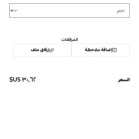
المرفقات
إضافة ملاحظة
إرفاق ملف
٣٠٫٦٢ US$
السعر
اسحب و افلت الملف هنا
استعراض