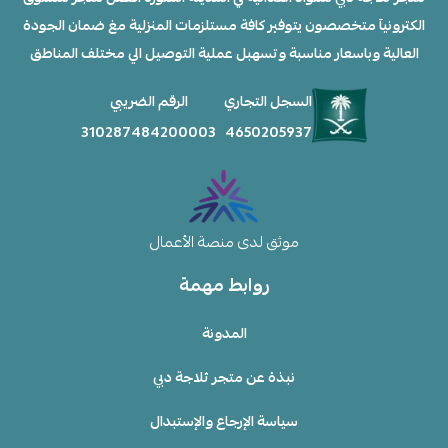
الكترونيآ متخصصون يتوفير كافة مستلزمات المنزلية مغ ضمان الجودة
العالية وباسعار مناسبة وتسهبل عملية التوصيل الي مختلف المناطق
السجل التجاري
الرقم الضريبي
310287484200003
4650205937
موثق لدى منصة الأعمال
روابط مهمة
المدونة
نبذة عن متجر ثلاجة دبي
سياسة الإرجاع والإستبدال