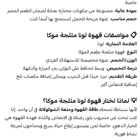
خاصة.
جودة عالية
: مصنوعة من مكونات مختارة بعناية لضمان الطعم المميز.
حجم مناسب
: عبوة مريحة للحمل لتستمتع بها أينما كنت.
📋 مواصفات قهوة لونا مثلجة موكا
العلامة التجارية
: لونا
النوع
: قهوة مثلجة بطعم الموكا
الوزن/الحجم
: عبوة مخصصة للاستهلاك الفردي
درجة التحميص
: وسط لتحافظ على التوازن بين المرارة والنكهة
طريقة التقديم
: تبرد جيدًا قبل الشرب، ويمكن إضافة مكعبات ثلج
إضافية لانتعاش أكبر
💡 لماذا تختار قهوة لونا مثلجة موكا؟
لأنها ببساطة تمنحك
طاقة القهوة ومتعة الشوكولاتة
في آن واحد. إذا
كنت تبحث عن مشروب يلبي رغبتك في الانتعاش واللذة، فهذه القهوة هي
الخيار الذهبي، خاصة لمن يعيشون إيقاع حياة سريع ويحتاجون لجرعة
نشاط فورية.