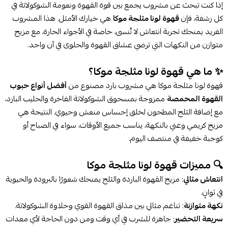
إذا كنت تبحث عن مشروب يجمع بين قوة القهوة ونعومة الشوكولاتة في
كل رشفة، فإن
قهوة لونا مثلجة موكا
هي خيارك الأمثل. هذا المشروب
الفريد يمنحك تجربة انتعاش لا تُنسى، خاصة في الأجواء الحارة، مع مزيج
متوازن من النكهات التي ترضي عشاق القهوة والحلوى في آن واحد.
✨ ما هي قهوة لونا مثلجة موكا؟
قهوة لونا مثلجة موكا هي مشروب بارد مصنوع من
أفضل أنواع حبوب
القهوة المحمصة
ممزوجة بمسحوق الشوكولاتة الفاخرة والحليب البارد،
مع إضافة الثلج المطحون لخلق إحساس منعش وحيوي. النتيجة هي
مزيج كريمي وغني بالنكهة، يناسب جميع الأوقات، سواء في الصباح أو
كوجبة خفيفة في منتصف اليوم.
🔍 مميزات قهوة لونا مثلجة موكا
انتعاش مثالي
: مزيج القهوة الباردة والثلج يمنحك شعورًا بالبرودة والحيوية
في ثوانٍ.
نكهة متوازنة
: تناغم مثالي بين مذاق القهوة القوي وحلاوة الشوكولاتة.
سريعة التحضير
: جاهزة للشرب في أي وقت ومن دون الحاجة لأي معدات