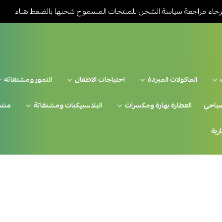
رجاء مراجعة سياسة الشحن للمنتجات المسموح شحنها بالضغط هناء
للطل
الماكولات المبردة
احتياجات الاطفال
التمور ومشتقاته
صباحي
العطارة بهارة ومكسرات
البلاستيكيات ومشتقاتة
منتج
رية