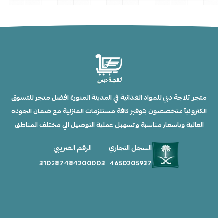
متجر ثلاجة دبي للمواد الغذائية في المدينة المنورة افضل متجر للتسوق
الكترونيآ متخصصون يتوفير كافة مستلزمات المنزلية مغ ضمان الجودة
العالية وباسعار مناسبة وتسهبل عملية التوصيل الي مختلف المناطق
السجل التجاري
الرقم الضريبي
310287484200003
4650205937