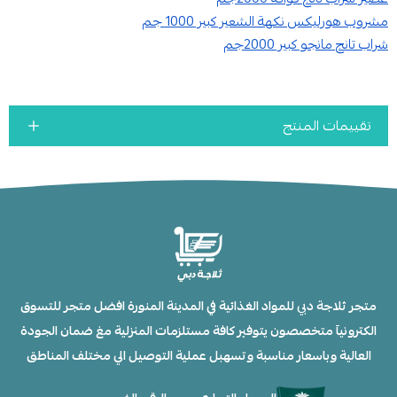
مشروب هورليكس نكهة الشعير كبير 1000 جم
شراب تانج مانجو كبير 2000جم
تقييمات المنتج
متجر ثلاجة دبي للمواد الغذائية في المدينة المنورة افضل متجر للتسوق
الكترونيآ متخصصون يتوفير كافة مستلزمات المنزلية مغ ضمان الجودة
العالية وباسعار مناسبة وتسهبل عملية التوصيل الي مختلف المناطق