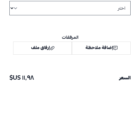
المرفقات
إضافة ملاحظة
إرفاق ملف
١١٫٩٨ US$
السعر
اسحب و افلت الملف هنا
استعراض