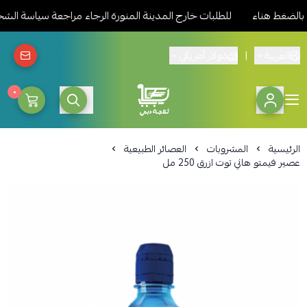
ط هناء
للطلبات خارج المدينة المنورة الرجاء مراجعة سياسة الشحن 
العربية
|
دولار أمريكي
٠
ثلاجة دبي المدينة للمواد الغذائ
الرئيسية
المشروبات
العصائر الطبيعية
عصير فيمتو هاني توت ازرق 250 مل