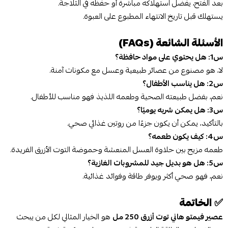
بعد الفتح، يفضل استهلاكه مباشرة أو حفظه في الثلاجة.
يستهلك قبل تاريخ الانتهاء المطبوع على العبوة.
الأسئلة الشائعة (FAQs)
س1: هل يحتوي على مواد حافظة؟
لا، هو مصنوع من عصائر طبيعية وعسل مع مكونات آمنة.
س2: هل يناسب الأطفال؟
نعم، بفضل طبيعته الصحية وطعمه اللذيذ فهو مناسب للأطفال.
س3: هل يمكن شربه يوميًا؟
بالتأكيد، يمكن أن يكون جزءًا من روتين غذائي صحي.
س4: كيف يكون طعمه؟
طعمه مزيج بين حلاوة العسل المنعشة وحموضة التوت الأزرق الفريدة.
س5: هل هو بديل جيد للمشروبات الغازية؟
نعم، فهو صحي أكثر ويوفر طاقة وفوائد غذائية.
✅
الخاتمة
عصير فيمتو هاني توت أزرق 250 مل
هو الخيار المثالي لكل من يبحث