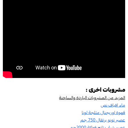
مشروبات اخرى :
المزيد من المشروبات الباردة والساخنة
ماء افياف نص
قهوة اوريجنال مثلجة لونا
عصير تونو برتقال 750 جم
عصير شراب تانج فواكة 2000جم