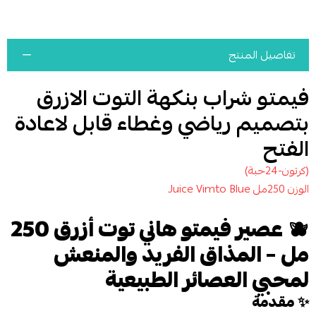
تفاصيل المنتج
فيمتو شراب بنكهة التوت الازرق
بتصميم رياضي وغطاء قابل لاعادة
الفتح
(كرتون-24حبة)
الوزن 250مل Juice Vimto Blue
🫐
عصير فيمتو هاني توت أزرق 250
مل – المذاق الفريد والمنعش
لمحبي العصائر الطبيعية
✨
مقدمة