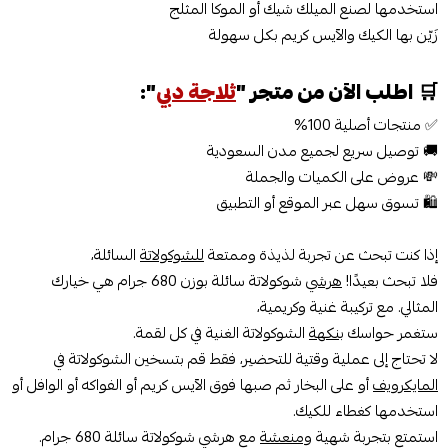
استخدمها لصنع الميلك شيك أو الموكا المثلج
زَيّن بها الكيك والآيس كريم بكل سهولة
🛒
اطلب الآن من متجر "
ثلاجة دبي
":
✅ منتجات أصلية 100%
🚚 توصيل سريع لجميع مدن السعودية
💸 عروض على الكميات والجملة
🛍️ تسوق سهل عبر الموقع أو التطبيق
إذا كنت تبحث عن تجربة لذيذة وممتعة
للشوكولاتة
السائلة،
فلا تبحث بعيدًا!
هرشي
شوكولاتة سائلة بوزن 680 جرام هي خيارك
المثالي. مع تركيبة غنية وكريمية،
ستغمر حواسك
بنكهة
الشوكولاتة الغنية في كل لقمة.
لا تحتاج إلى عملية وقتية للتحضير، فقط قم بتسخين الشوكولاتة في
المايكرويف
أو على البخار ثم صبها فوق الآيس كريم أو الفواكه أو الوافل أو
استخدمها كغطاء للكيك.
استمتع بتجربة شهية
ومنعشة
مع هرشي شوكولاتة سائلة 680 جرام.