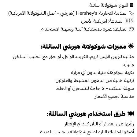
🍫 النوع: شوكولاتة سائلة
🏷️ العلامة التجارية: Hershey’s (هيرشي – أصل الشوكولاتة الأمريكية)
🇺🇸 الصناعة: أمريكية الأصل
📦 التغليف: عبوة بلاستيكية آمنة وسهلة الاستخدام
🌟
مميزات شوكولاتة هيرشي السائلة:
مثالية لتزيين الآيس كريم، الكريب، الوافل، أو حتى مع الحليب الساخن
والبارد
نكهة شوكولاتة غنية بدون أي مرارة
تركيبة خالية من الدهون المشبعة والغلوتين
سهلة السكب – لا حاجة للتسخين أو الخلط
مناسبة لجميع الأعمار
🍽️
طرق استخدام هيرشي السائلة:
رشّها على الفطائر أو البان كيك في الإفطار
أضفها لحليبك البارد لصنع شوكولاتة بالحليب اللذيذة