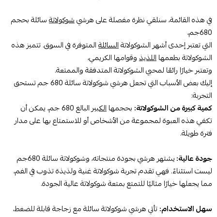
في هذه القائمة، سنلقي نظرة مفصلة على هرشي
شوكولاتة
سائلة بحجم
680جم،
التي تعتبر إحدى أشهر الشوكولاتة
السائلة
المتوفرة في السوق. تتميز هذه
الشوكولاتة بطعمها
اللذيذ
وقوامها الكريمي،
وتعتبر خيارًا رائعًا لمحبي الشوكولاتة المتدفقة والممتعة.
إليك بعض الأسباب التي تجعل هرشي شوكولاتة سائلة 680 جم تستحق
التجربة:
كمية كبيرة من الشوكولاتة:
بحجمها
الكبير
البالغ 680 جم، يمكن أن
تكفي هذه العبوة لمجموعة من الأشخاص أو للاستمتاع بها على مدار
فترة طويلة.
جودة عالية:
يشتهر هرشي بجودة منتجاته، وشوكولاتة سائلة 680جم
ليست استثناءً. فهي تقدم تجربة شوكولاتة غنية ولذيذة تذوب في الفم،
مما يجعلها خيارًا مثاليًا للتمتع بمتعة شوكولاتة عالية الجودة.
سهل الاستخدام:
تأتي هرشي شوكولاتة سائلة مع زجاجة قابلة للضغط،