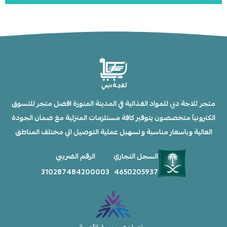
متجر ثلاجة دبي للمواد الغذائية في المدينة المنورة افضل متجر للتسوق
الكترونيآ متخصصون يتوفير كافة مستلزمات المنزلية مغ ضمان الجودة
العالية وباسعار مناسبة وتسهبل عملية التوصيل الي مختلف المناطق
السجل التجاري
الرقم الضريبي
310287484200003
4650205937