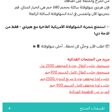
من المرح والمتعة على أطباقك،
فإن هرشي شوكولاتة سائلة بحجم 680 جم هي الخيار المثالي. قم
بتجربتها الآن وانغمس في لذة الشوكولاتة السائلة الرائعة!
✨
استمتع بتجربة الشوكولاتة الأمريكية الفاخرة مع هيرشي – فقط من
ثلاجة دبي!
📦 اطلب الآن، وخلّي كل لحظة... أحلى شوكولاتة 🍫💫
مزيد من المنتجات الغذائية
مسحوق حليب الطائي بودرة المجفف 2500 مل
مسحوق حليب الطائي كامل الدسم 900جم
حليب لونا مجفف بودرة سريع الذوبان2500جم
حليب لونا مجفف كامل الدسم 900 جم
المزيد من الاطعمة الغذائية
تقييمات المنتج