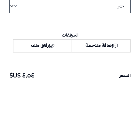
المرفقات
إضافة ملاحظة
إرفاق ملف
٤٫٥٤ US$
السعر
اسحب و افلت الملف هنا
استعراض