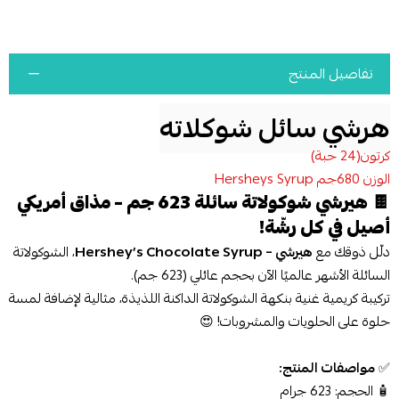
تفاصيل المنتج
هرشي سائل شوكلاته
كرتون(24 حبة)
الوزن 680جم Hersheys Syrup
🍫
هيرشي شوكولاتة سائلة 623 جم – مذاق أمريكي
أصيل في كل رشّة!
دلّل ذوقك مع
هيرشي – Hershey’s Chocolate Syrup
، الشوكولاتة
السائلة الأشهر عالميًا الآن بحجم عائلي (623 جم).
تركيبة كريمية غنية بنكهة الشوكولاتة الداكنة اللذيذة، مثالية لإضافة لمسة
حلوة على الحلويات والمشروبات! 😍
✅
مواصفات المنتج:
🧴 الحجم: 623 جرام