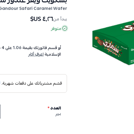
بسكويت ويفر غندور سف
Gandour Safari Caramel Wafer
٤٫٢٦ US$
يبدأ من
متوفر
أو قسم فاتورتك بقيمة
1.06
على
4
د
الإسلامية
اعرف أكثر
العدد
*
اختر