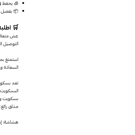
🧊 يحفظ في
📦 يفضل اس
🛒 اطلب
عش متعة 
التوصيل ال
استمتع بمت
السعادة وا
تعد بسكويت
البسكويت ب
بسكويت وي
مذاق رائع: 
هشاشة: إن 