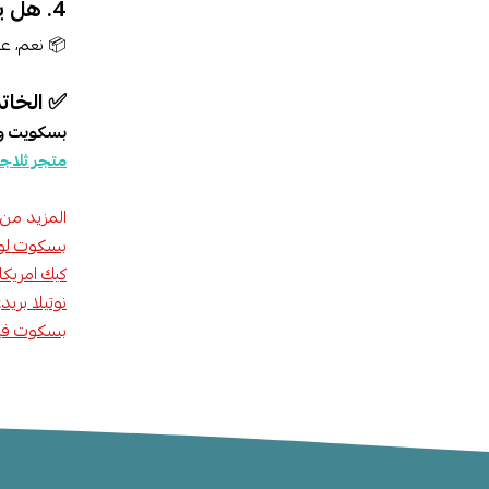
4. هل يحافظ على القرمشة بعد الفتح؟
📦 نعم، عن
✅ الخات
بسكويت وي
متجر ثلاجة
المزيد من 
بسكوت لو
كيك امريكان
نوتيلا بري
بسكوت فيو