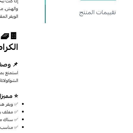
إذا كنت تب
والهش، مما
تقييمات المنتج
الويفر الم
🍫🧇 
الكرا
📌 وصف 
استمتع بمذ
الشوكولاتة
⭐ مميزا
✅ ويفر هش
✅ مغلف بطب
✅ سناك مثا
✅ مناسب مع