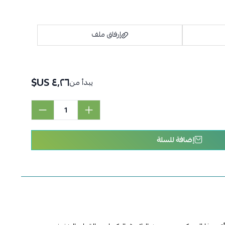
إرفاق ملف
٤٫٢٦ US$
يبدأ من
اسحب و افلت الملف هنا
استعراض
إضافة للسلة