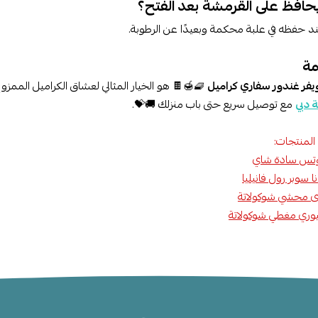
د حفظه في علبة محكمة وبعيدًا عن الرطوبة.
مة
فر غندور سفاري كراميل
🧇🍯🍫 هو الخيار المثالي لعشاق الكراميل الممزو
 دبي
مع توصيل سريع حتى باب منزلك 🚚💝.
المنتجات:
تس سادة شاي
ا سوبر رول فانيليا
دى محشي شوكولاتة
ري مغطي شوكولاتة