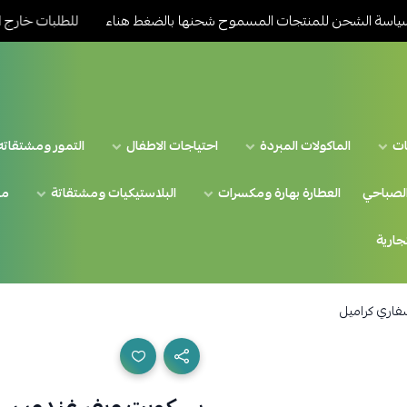
لشحن للمنتجات المسموح شحنها بالضغط هناء
للطلبات خارج المدينة ا
ات
الماكولات المبردة
احتياجات الاطفال
التمور ومشتقاته
الصباحي
العطارة بهارة ومكسرات
البلاستيكيات ومشتقاتة
من
تجارية
فاري كراميل