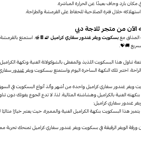
 مكان بارد وجاف بعيدًا عن الحرارة المباشرة.
تهلاكه خلال فترة الصلاحية للحفاظ على القرمشة والطزاجة.
ه الآن من متجر ثلاجة دبي
المذاق مع
بسكويت ويفر غندور سفاري كراميل
🧇🍫🍯. استمتع بالقرمشة و
سريع 🚚💝.
عة تناول هذا البسكويت اللذيذ والمغطى بالشوكولاتة الغنية ونكهة الكراميل
لراحة. اختبر تلك النكهة الساحرة اليوم واستمتع ببسكويت ويفر
غندور
سفاري 
 ويفر غندور سفاري كراميل واحدة من أشهر وألذ أنواع البسكويت في السوق.
نكهته الغنية بالكراميل وهشاشته المثالية. لذا، لا تدع الجوع يفوتك دون تنا
فر غندور سفاري كراميل:
يتميز هذا البسكويت بنكهة الكراميل الغنية والمميزة، حيث يعتبر خيارًا مثاليًا
ورقة الويفر الرقيقة في بسكويت ويفر غندور سفاري كراميل تمنحك تجربة م