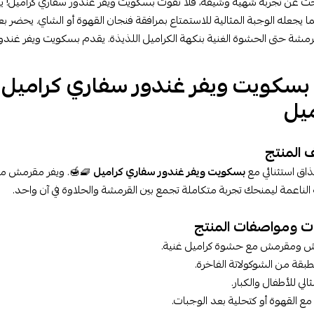
حث عن تجربة شهية وشيقة، فلا تفوت بسكويت ويفر غندور سفاري كراميل! يأتي
 يجعله الوجبة المثالية للاستمتاع بمرافقة فنجان القهوة أو الشاي. يحضر بعن
قرمشة حتى الحشوة الغنية بنكهة الكراميل اللذيذة. يقدم بسكويت ويفر غندو
بسكويت ويفر غندور سفاري كراميل |
ميل
المنتج
اق استثنائي مع
بسكويت ويفر غندور سفاري كراميل
🧇🍯. ويفر مقرمش متع
 الناعمة ليمنحك تجربة متكاملة تجمع بين القرمشة والحلاوة في آن واحد.
ت ومواصفات المنتج
 ومقرمش مع حشوة كراميل غنية.
قة من الشوكولاتة الفاخرة.
لي للأطفال والكبار.
 القهوة أو كتحلية بعد الوجبات.