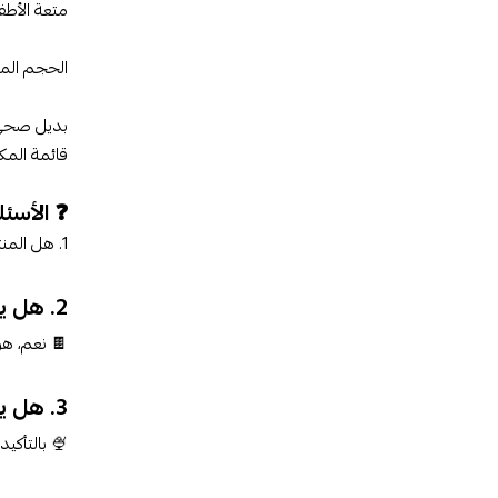
متعة الأطف
الحجم المن
بديل صحي: 
قائمة المك
❓ الأسئلة 
1. هل المنتج مناسب للأطفال؟✅ نعم، حجمه وطعمه يجعله مناسبًا للأطفال والكبار.
2. هل يمكن تناوله يوميًا؟
🍫 نعم، ه
3. هل يمكن استخدامه في الحلويات؟
🍨 بالتأكي