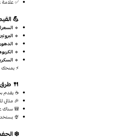
✅ علامة غن
💪 القيمة ال
🔹
السعرات
🔹
البروتي
🔹
الدهون
🔹
الكربو
🔹
السكري
⚡ يمنحك طا
🍴 طرق 
☕ يقدم بجا
🎉 مثالي لل
🎒 سناك ع
🍨 يستخدم 
❄️ الحف