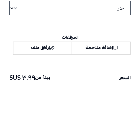
المرفقات
إضافة ملاحظة
إرفاق ملف
٣٫٩٩ US$
يبدأ من
السعر
اسحب و افلت الملف هنا
استعراض