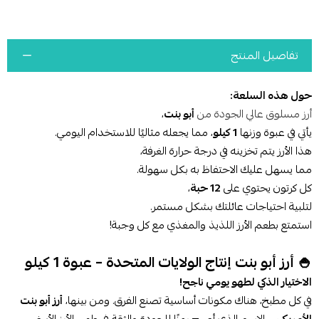
تفاصيل المنتج
حول هذه السلعة:
أرز مسلوق عالي الجودة من
أبو بنت
،
يأتي في عبوة وزنها
1 كيلو
، مما يجعله مثاليًا للاستخدام اليومي.
هذا الأرز يتم تخزينه في درجة حرارة الغرفة،
مما يسهل عليك الاحتفاظ به بكل سهولة.
كل كرتون يحتوي على
12 حبة
،
لتلبية احتياجات عائلتك بشكل مستمر.
استمتع بطعم الأرز اللذيذ والمغذي مع كل وجبة!
🍚 أرز أبو بنت إنتاج الولايات المتحدة – عبوة 1 كيلو
الاختيار الذكي لطهو يومي ناجح!
في كل مطبخ، هناك مكونات أساسية تصنع الفرق. ومن بينها،
أرز أبو بنت
الأمريكي
– الاسم الذي أصبح رمزًا للجودة والثقة في طهي الأرز الأبيض