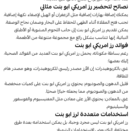
نصائح لتحضير رز امريكي ابو بنت مثالي
يمكنك إضافة بهارات إضافية مثل الزعفران أو الهيل لإضفاء نكهة إضافية.
تجنب فتح المقلاة أثناء الطهي للحفاظ على البخار وضمان نجاح الوصفة.
يمكن تقديم رز امريكي ابو بنت إلى جانب اللحوم المشوية أو الأطباق
النباتية. إنها تتناسب بشكل رائع مع مجموعة متنوعة من الأطعمة.
فوائد رز امريكي ابو بنت
رغم بساطة مكوناته، يحمل رز امريكي ابو بنت العديد من الفوائد الصحية.
إليك بعضها:
غني بالكربوهيدرات:
إن الأرز مصدر رئيسي للكربوهيدرات، وهو مصدر هام
للطاقة.
قليل الدهون والصوديوم:
يحتوي رز امريكي ابو بنت على كميات منخفضة
من الدهون والصوديوم، مما يجعله خيارًا صحيًا.
غني بالمعادن:
يحتوي الأرز على معادن مثل المغنيسيوم والفوسفور
والسيلينيوم.
استخدامات متعددة لرز ابو بنت
رز امريكي ابو بنت ليس مجرد وجبة، بل يمكن استخدامه بعدة طرق
مختلفة. إليك بعض الاستخدامات الشهية: