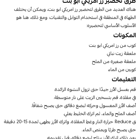
طرق تحضير رز امريكي ابو بنت
هناك العديد من الطرق لتحضير رز امريكي ابو بنت، ويمكن أن يختلف
الطهاة في المنطقة في استخدام التوابل والتقنيات. ومع ذلك، هنا هو
الأسلوب الأساسي لتحضيره:
المكونات
كوب من رز امريكي ابو بنت
ملعقة زيت نباتي
ملعقة صغيرة من الملح
كوبين من الماء
التعليمات
قم بغسل الأرز جيدًا حتى تزول النشوة الزائدة.
في مقلاة، قم بتسخين الزيت على نار متوسطة.
أضف الأرز المغسول وحركه لبضع دقائق حتى يصبح شفافًا.
أضف الملح والماء، ثم اترك الخليط يغلي.
ق Reduce حرارة النار وغطِ المقلاة، واترك الأرز يطهى لمدة 15-20 دقيقة
حتى يصبح طريًا ويمتص الماء.
بعد ذلك، اترك الأرز يرتاح لبضع دقائق قبل تقديمه.