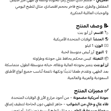
المفلفل والطري. منتج فاخر بحجم اقتصادي، مثالي للطبخ اليومي
والوجبات العائلية المتكررة.
📝 وصف المنتج
🏷️
الاسم
: أرز أبو بنت
🌎
المنشأ
: الولايات المتحدة الأمريكية
🏋️‍♂️
الوزن
: 1 كيلو
🥄
النوع
: أرز أبيض متوسط الحبة
📦
التعبئة
: كيس محكم يحافظ على جودته وطراوته
أرز أبو بنت
يتميز بجودته العالية ونقائه، حباته متوسطة الطول، متماسكة
بعد الطهي، وتقدم طعمًا لذيذًا ونكهة ناعمة تُناسب جميع أنواع الأطباق
السعودية والعربية والعالمية.
✅ مميزات المنتج
جودة أمريكية مضمونة
– من أجود مزارع الأرز في الولايات المتحدة.
نقاء عالٍ وخالٍ من الشوائب
– جاهز للطهي دون الحاجة لتنظيف إضافي.
سهولة وسرعة في الطهي
– مثالي للطبخ السريع دون تكتل أو تعجن.