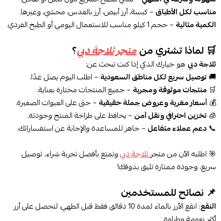
مناسب لكل الأطباق
– كبسة، أرز أبيض، أرز بالعدس، محشي، وغيرها.
الكمية مثالية
– حجم 1 كيلو مناسب للاستعمال اليومي أو الطبخ الفردي.
🛒 لماذا تشتري من
متجر ثلاجة دبي
؟
ثلاجة دبي
هو خيارك الذكي إذا كنت تبحث عن:
🚚
توصيل سريع لكل مناطق السعودية
– اطلب اليوم يصل غدًا.
🛒
منتجات موثوقة ومجربة
– جميع المنتجات مختارة بعناية.
💰
أسعار مغرية وعروض جملة حقيقية
– حتى على العبوات الصغيرة.
🧊
تخزين احترافي ونقل آمن
– يحافظ على طزاجة المنتج وجودته.
📞
دعم عملاء متفاعل
– جاهز للمساعدة والإجابة عن استفساراتك.
🎯 اطلبه الآن من متجر
ثلاجة دبي
وتمتع بأفضل تجربة شراء، توصيل
سريع، وجودة ممتازة تليق بذوقك!
📌 نصائح للمستخدمين
النقع
: انقع الأرز بالماء لمدة 10 دقائق فقط قبل الطهي، لتحصل على أرز
أكثر نعومة وطراوة.