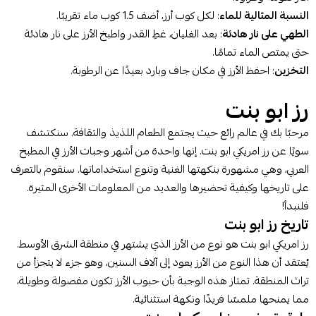
النسبة المثالية للماء
: لكل كوب أرز، أضف 1.5 كوب ماء تقريبًا.
الطهي على نار هادئة
: بعد الغليان، غطِ القدر واطبخ الأرز على نار هادئة
حتى يمتص الماء تمامًا.
التخزين
: احفظ الأرز في مكان جاف وبارد بعيدًا عن الرطوبة.
رز ابو بنت
مرحبًا بك في عالم رائع حيث يجتمع الطعام اللذيذ والثقافة. سنكتشف
سويًا عن رز امريكي ابو بنت. إنها واحدة من أشهر وجبات الأرز في المطبخ
العربي، وهي مشهورة بنكهتها الغنية وتنوع استخداماتها. سنقوم بالتعرف
على تاريخها وكيفية تحضيرها والعديد من المعلومات الأخرى المثيرة.
فلنبدأ!
تاريخ رز ابو بنت
رز امريكي ابو بنت هو نوع من الأرز الذي يشتهر في منطقة الشرق الأوسط.
يُعتقد أن هذا النوع من الأرز يعود إلى آلاف السنين، وهو جزء لا يتجزأ من
تراث المنطقة. تمتاز هذه الوجبة بأن حبوب الأرز تكون مفصولة وطويلة،
مما يمنحها ملمسًا فريدًا ونكهة استثنائية.