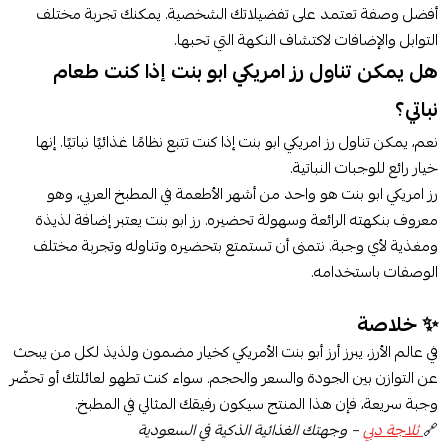
أفضل وصفة تعتمد على تفضيلاتك الشخصية. يمكنك تجربة مختلف
التوابل والإضافات لاكتشاف النكهة التي تحبها.
هل يمكن تناول رز امريكي ابو بنت إذا كنت طعام
نباتي؟
نعم، يمكن تناول رز امريكي ابو بنت إذا كنت تتبع نظامًا غذائيًا نباتيًا. إنها
خيار رائع للوجبات النباتية.
رز امريكي ابو بنت هو واحد من أشهر الأطعمة في المطبخ العربي، وهو
معروف بنكهته الرائعة وسهولة تحضيره. رز ابو بنت يعتبر إضافة لذيذة
ومغذية لأي وجبة. نتمنى أن تستمتع بتحضيره وتناوله وتجربة مختلف
الوصفات باستخدامه.
✨ خلاصة
في عالم الأرز، يبرز أرز أبو بنت الأمريكي كخيار مضمون ولذيذ لكل من يبحث
عن التوازن بين الجودة والسعر والحجم. سواء كنت تطهو لعائلتك أو تحضّر
وجبة سريعة، فإن هذا المنتج سيكون رفيقك المثالي في المطبخ.
🔗
ثلاجة دبي
– وجهتك الغذائية الذكية في السعودية