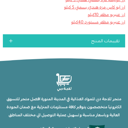
ارز ابو كاس مزه هندي بسمتي 5 كيلو
ارز عنبربو مظفر 10كيلو
ارز عنبربو مظفر مستورد 40كيلو
تقييمات المنتج
متجر ثلاجة دبي للمواد الغذائية في المدينة المنورة افضل متجر للتسوق
الكترونيآ متخصصون يتوفير كافة مستلزمات المنزلية مغ ضمان الجودة
العالية وباسعار مناسبة وتسهبل عملية التوصيل الي مختلف المناطق