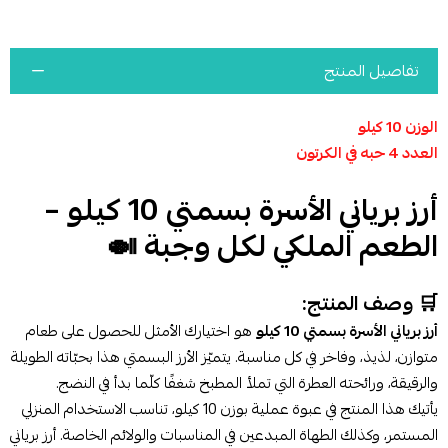
تفاصيل المنتج
الوزن 10 كيلو
العدد 4 حبه في الكرتون
أرز برياني الأسرة بسمتي 10 كيلو –
الطعم الملكي لكل وجبة 🍛
🛒 وصف المنتج:
أرز برياني الأسرة بسمتي 10 كيلو
هو اختيارك الأمثل للحصول على طعام
متوازن، لذيذ، وفاخر في كل مناسبة. يتميّز الأرز البسمتي هذا بحبّاته الطويلة
والرقيقة، ورائحته العطرة التي تملأ المطبخ شغفًا كلّما بدأ في النضج.
يأتيك هذا المنتج في عبوة عملية بوزن 10 كيلو، تناسب الاستخدام المنزلي
المستمر، وكذلك الطهاة المبدعين في المناسبات والولائم الخاصة. أرز برياني