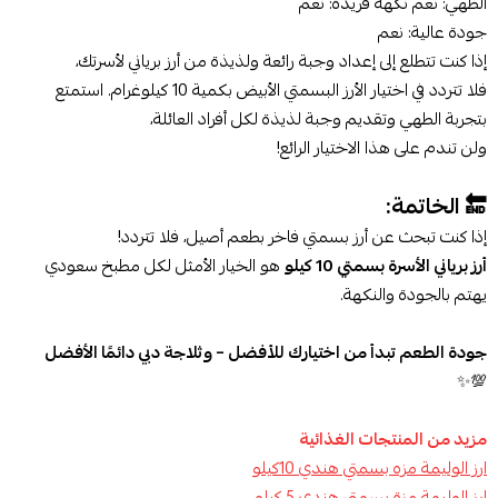
الطهي: نعم نكهة فريدة: نعم
جودة عالية: نعم
إذا كنت تتطلع إلى إعداد وجبة رائعة ولذيذة من أرز برياني لأسرتك،
فلا تتردد في اختيار الأرز البسمتي الأبيض بكمية 10 كيلوغرام. استمتع
بتجربة الطهي وتقديم وجبة لذيذة لكل أفراد العائلة،
ولن تندم على هذا الاختيار الرائع!
🔚 الخاتمة:
إذا كنت تبحث عن أرز بسمتي فاخر بطعم أصيل، فلا تتردد!
أرز برياني الأسرة بسمتي 10 كيلو
هو الخيار الأمثل لكل مطبخ سعودي
يهتم بالجودة والنكهة.
جودة الطعم تبدأ من اختيارك للأفضل – وثلاجة دبي دائمًا الأفضل
💯✨
مزيد من المنتجات الغذائية
ارز الوليمة مزه بسمتي هندي 10كيلو
ارز الوليمة مزة بسمتي هندي 5 كيلو