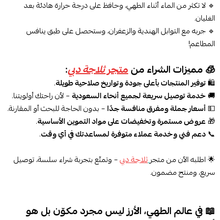
🔹 لا تكثر من الماء أثناء الطهي، وحافظ على درجة حرارة هادئة بعد
الغليان.
🔹 جربه مع التوابل الهندية والزعفران، وستحصل على طبق ينافس
المطاعم!
🧊 مميزات الشراء من
متجر
ثلاجة دبي
:
🛍️
توفير المنتجات بأعلى جودة وتواريخ صلاحية طويلة
.
🚚
خدمة توصيل سريعة لجميع أنحاء السعودية
– لأن راحتك أولويتنا.
💵
أسعار جملة ومفرق منافسة جدًا
– بدون الحاجة للبحث أو المقارنة.
🎁
عروض مستمرة وتخفيضات على مواد التموين الأساسية
.
📞
دعم فني وخدمة عملاء متوفرة لمساعدتك في أي وقت
.
🌟 اطلبه الآن من متجر
ثلاجة دبي
– وتمتّع بتجربة شراء سلسة، توصيل
سريع، ومنتج مضمون.
📖 في عالم الطهي، الأرز ليس مجرد مكوّن بل هو