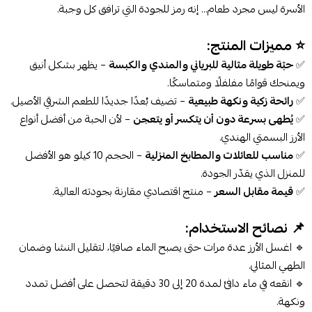
الأسرة ليس مجرد طعام… إنه رمز للجودة التي ترافق كل وجبة.
⭐ مميزات المنتج:
✅
حبّة طويلة مثالية للبرياني والمندي والكبسة
– يظهر بشكل أنيق
ويمنحك قوامًا مفلفلًا ومتماسكًا.
✅
رائحة زكية ونكهة طبيعية
– تضيف بُعدًا جديدًا للطعم الشرقي الأصيل.
✅
يُطهى بسرعة دون أن يتكسر أو يتعجن
– لأن الحبة من أفضل أنواع
الأرز البسمتي الهندي.
✅
مناسب للعائلات والمطابخ المنزلية
– الحجم 10 كيلو هو الأفضل
للمنزل الذي يقدّر الجودة.
✅
قيمة مقابل السعر
– منتج اقتصادي مقارنة بجودته العالية.
📌 نصائح الاستخدام:
🔹 اغسل الأرز عدة مرات حتى يصبح الماء صافيًا، لتقليل النشا وضمان
الطهي المثالي.
🔹 انقعه في ماء دافئ لمدة 20 إلى 30 دقيقة لتحصل على أفضل تمدد
ونكهة.