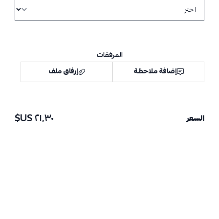
المرفقات
إضافة ملاحظة
إرفاق ملف
٢١٫٣٠ US$
السعر
اسحب و افلت الملف هنا
استعراض