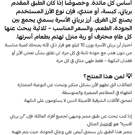
أساس كل مائدة. وخصوصًا إذا كان الطبق المقدم
برياني، كبسة، أو مندي، فإن نوع الأرز المستخدم
يصنع كل الفرق. أرز برياني الأسرة بسمتي يجمع بين
الجودة، الطعم، والسعر المناسب – ثلاثية يبحث عنها
كل طاهٍ محترف أو ربة منزل تهتم بطعام أسرتها.
اختيار أرز برياني الأسرة بوزن 10 كيلو هو قرار ذكي، لأنه يمنحك كمية مناسبة
من دون هدر، مع جودة ثابتة في كل مرة. لن تقلق بشأن تعجن الأرز أو
فقدان النكهة – فقط طهي مثالي في كل مرة.
💡 لمن هذا المنتج؟
للعائلات التي تطهو الأرز بشكل متكرر وتبحث عن النوعية الممتازة.
للطهاة في المطاعم الصغيرة والمتوسطة.
لمحبي الأكلات الشرقية الأصيلة الذين لا يساومون على النكهة.
إذا كنت تبحث عن طبق مميز وشهي لجميع أفراد العائلة، فإن "ارز برياني
الاسرة" هو
الاختيار
المثالي.
يتميز هذا الطبق بارز بسمتي أبيض نقي وعالي الجودة، حيث يتم طهيه