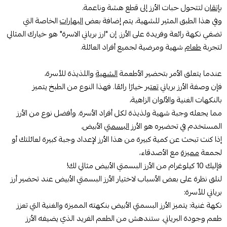
بإتقان
لتتحول حبات الأرز إلى قطع هشة وناعمة.
وفي هذا الطبق المثير للشهية، يتم إضافة بعض
البهارات
الخاصة التي
تضفي نكهة رائعة وفريدة على الأرز. إن "ارز برياني الاسرة" هو خيارك المثالي
لتجربة
طعام
شهية ومرضية لجميع أفراد العائلة.
عندما يتعلق الأمر بتحضير الأطعمة
الشهية
واللذيذة للأسرة،
فإن وصفة الأرز برياني
تعتبر
خيارًا رائعًا. فهذا النوع من الطبخ يتميز
بالنكهات الغنية والألوان الزاهية،
مما يجعله وجبة شهية ولذيذة لكل أفراد الأسرة. وأفضل نوع من الأرز
المستخدم في تحضيره هو الأرز
البسمتي
الأبيض.
إذا كنت تبحث عن كمية كبيرة من هذا الأرز لإعداد وجبة كبيرة لعائلتك أو
لجمعة
مميزة
مع الأصدقاء،
فإليك 10 كيلوغرام من الأرز البسمتي الأبيض مثالي لك!
لنلق نظرة على بعض الأسباب لاختيار الأرز البسمتي الأبيض عند تحضير أرز
برياني للأسرة:
نكهة غنية: يتميز الأرز البسمتي الأبيض بنكهته المميزة والغنية التي تعزز
طعم وجودة البرياني. ستندهش من الطعم الفريد الذي يضيفه الأرز