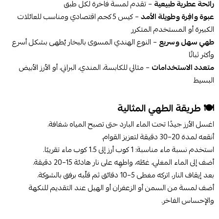
رائحة عطرية طبيعية
– تقدم لمسة فاخرة لكل طبق
عبوة وافِرة وطويلة الأمد
– كيس 5 كجم اقتصادي ومناسب للعائلات
الكبيرة أو المستخدم المتكرر
طهي سهل وسريع
– النوع الهندي المسوى بالبخار يُطهى بشكل أسرع
وأكثر ثباتًا
متعدد الاستخدامات
– مثالي للكابسة، المندي، البراني، أو الأرز الأبيض
البسيط
🍽 طريقة الطهي المثالية
اغسل الأرز جيدًا تحت الماء البارد حتى تصبح المياه شفافة.
أنقعه لمدة 20–30 دقيقة لتعزيز القوام.
استخدم نسبة ماء مناسبة: 1 كوب أرز إلى 1.5 كوب ماء تقريبًا.
أضف إلى الماء المغلي، غطّه، واطهِه على نار هادئة 15–20 دقيقة.
بعد إيقاف النار، اتركه مغطى 5–10 دقائق ثم قلّبه برفق بالشوكة.
أضف لمسة من السمن أو الزعفران أو الهيل عند التقديم للنكهة
والإحساس الفاخر.