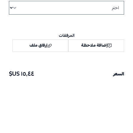
المرفقات
إضافة ملاحظة
إرفاق ملف
١٥٫٤٤ US$
السعر
اسحب و افلت الملف هنا
استعراض