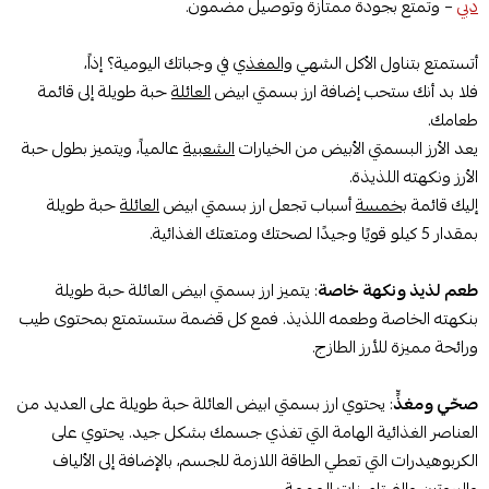
دبي
– وتمتع بجودة ممتازة وتوصيل مضمون.
أتستمتع بتناول الأكل الشهي
والمغذي
في وجباتك اليومية؟ إذاً،
فلا بد أنك ستحب إضافة ارز بسمتي ابيض
العائلة
حبة طويلة إلى قائمة
طعامك.
يعد الأرز البسمتي الأبيض من الخيارات
الشعبية
عالمياً، ويتميز بطول حبة
الأرز ونكهته اللذيذة.
إليك قائمة
بخمسة
أسباب تجعل ارز بسمتي ابيض
العائلة
حبة طويلة
بمقدار 5 كيلو قويًا وجيدًا لصحتك ومتعتك الغذائية.
طعم لذيذ ونكهة خاصة
: يتميز ارز بسمتي ابيض العائلة حبة طويلة
بنكهته الخاصة وطعمه اللذيذ. فمع كل قضمة ستستمتع بمحتوى طيب
ورائحة مميزة للأرز الطازج.
صحّي ومغذٍّ
: يحتوي ارز بسمتي ابيض العائلة حبة طويلة على العديد من
العناصر الغذائية الهامة التي تغذي جسمك بشكل جيد. يحتوي على
الكربوهيدرات التي تعطي الطاقة اللازمة للجسم، بالإضافة إلى الألياف
والبروتين والفيتامينات المهمة.