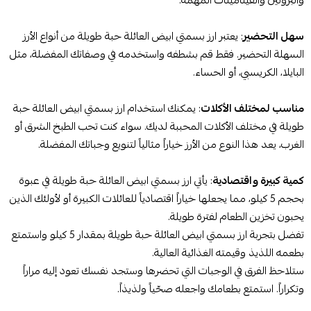
سهل التحضير
: يعتبر ارز بسمتي ابيض العائلة حبة طويلة من أنواع الأرز
السهلة التحضير. فقط قم بشطفه واستخدمه في وصفاتك المفضلة، مثل
البايلا، الكريسبي، أو الحساء.
مناسب لمختلف الأكلات
: يمكنك استخدام ارز بسمتي ابيض العائلة حبة
طويلة في مختلف الأكلات المحببة لديك. سواء كنت تحب الطبخ الشرق أو
الغرب، يعد هذا النوع من الأرز خياراً مثالياً لتنويع وجباتك المفضلة.
كمية كبيرة واقتصادية
: يأتي ارز بسمتي ابيض العائلة حبة طويلة في عبوة
بحجم 5 كيلو، مما يجعلها خياراً اقتصادياً للعائلات الكبيرة أو لأولئك الذين
يحبون تخزين الطعام لفترة طويلة.
تفضل بتجربة ارز بسمتي ابيض العائلة حبة طويلة بمقدار 5 كيلو واستمتع
بطعمه اللذيذ وقيمته الغذائية العالية.
ستلاحظ الفرق في الوجبات التي تحضرها وستجد نفسك تعود إليه مراراً
وتكراراً. استمتع بطعامك واجعله صحّياً ولذيذاً.