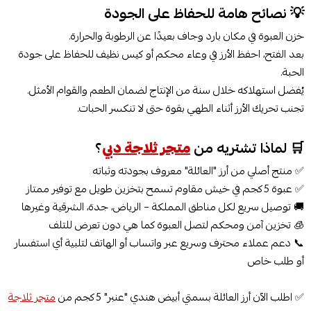
💡 نصائح هامة للحفاظ على الجودة
خزن العبوة في مكان بارد وجاف بعيدًا عن الرطوبة والحرارة.
بعد الفتح، احفظ الأرز في وعاء محكم أو كيس نظيف للحفاظ على جودة
الحبة.
يُفضل استهلاكه خلال سنة من الإنتاج لضمان الطعم والقوام الأمثل.
تجنب تحريك الأرز أثناء الطهي بقوة حتى لا تنكسر الحبات.
🛒 لماذا تشتريه من
متجر ثلاجة دبي
؟
✅ منتج أصلي من أرز "العائلة" معروف بجودته وثباته
✅ عبوة 5 كجم في خيش مقاوم تسمح بتخزين طويل مع توفير ممتاز
🚚 توصيل سريع لكل مناطق المملكة – الرياض، جدة، الشرقية وغيرها
🧊 تخزين آمن ومحكم لتصل العبوة كما هي دون تعرض للتلف
📞 دعم عملاء محترف وسريع عبر واتساب أو الهاتف لتلبية أي استفسار
أو طلب خاص
✅ اطلب الآن أرز العائلة بسمتي أبيض هندي "عنبر" 5 كجم من
متجر ثلاجة