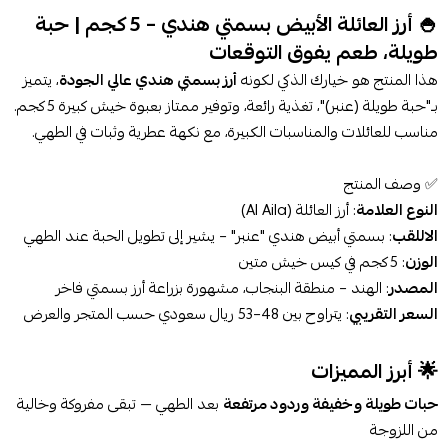
🍚 أرز العائلة الأبيض بسمتي هندي – 5 كجم | حبة
طويلة، طعم يفوق التوقعات
هذا المنتج هو خيارك الذكي لكونه
أرز بسمتي هندي عالي الجودة
، يتميز
بـ"حبة طويلة (عنبر)"، تغذية رائعة، وتوفير ممتاز بعبوة خيش كبيرة 5 كجم.
مناسب للعائلات والمناسبات الكبيرة، مع نكهة عطرية وثبات في الطهي.
✅ وصف المنتج
النوع العلامة
: أرز العائلة (Al Aila)
الاللقب
: بسمتي أبيض هندي "عنبر" – يشير إلى تطويل الحبة عند الطهي
الوزن
: 5 كجم في كيس خيش متين
المصدر
: الهند – منطقة البنجاب، مشهورة بزراعة أرز بسمتي فاخر
السعر التقريبي
: يتراوح بين 48–53 ريال سعودي حسب المتجر والعرض
🌟 أبرز المميزات
حبات طويلة وخفيفة وردود مرتفعة
بعد الطهي — تبقى مفروكة وخالية
من اللزوجة