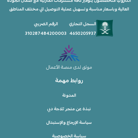
الكترونيآ متخصصون يتوفير كافة مستلزمات المنزلية مغ ضمان الجودة
العالية وباسعار مناسبة وتسهبل عملية التوصيل الي مختلف المناطق
السجل التجاري
الرقم الضريبي
310287484200003
4650205937
موثق لدى منصة الأعمال
روابط مهمة
المدونة
نبذة عن متجر ثلاجة دبي
سياسة الإرجاع والإستبدال
سياسة الخصوصية