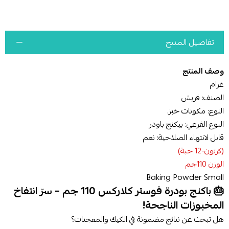
تفاصيل المنتج
وصف المنتج
غرام
الصنف: فريش
النوع: مكونات خبز.
النوع الفرعي: بيكنج باودر
قابل لانتهاء الصلاحية: نعم
(كرتون-12 حبة)
الوزن 110جم
Baking Powder Small
🎂 باكنج بودرة فوستر كلاركس 110 جم – سرّ انتفاخ
المخبوزات الناجحة!
هل تبحث عن نتائج مضمونة في الكيك والمعجنات؟