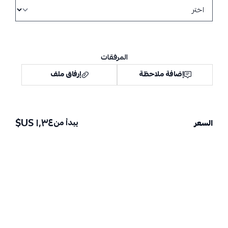
المرفقات
إضافة ملاحظة
إرفاق ملف
١٫٣٤ US$
يبدأ من
السعر
اسحب و افلت الملف هنا
استعراض