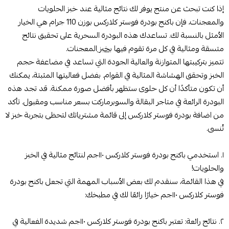
إذا كنت تبحث عن منتج يوفر لك نتائج مثالية عند خبز الحلويات
والمعجنات، فإن باكنج بودرة فوستر كلاركس بوزن 110 جرام هي الخيار
الأمثل بالنسبة لك. تساعدك هذه البودرة السحرية على تحقيق نتائج
متسقة ومثالية في كل مرة تقوم فيها
بخبز
المعجنات.
تتميز بتركيبتها المتوازنة والعالية الجودة التي تساعد في مضاعفة حجم
الخبز وتحقق الهشاشة المثالية في القوام. بفضل فعاليتها المثبتة، يمكنك
أن تكون متأكدًا أن كل حلوى ستظهر بأفضل صورة ممكنة. قد تجد هذه
البودرة الرائعة في متاجر البقالة والسوبرماركت بسعر مناسب ومقبول. تأكد
من اضافة بودرة فوستر كلاركس إلى قائمة مشترياتك لتحظى بتجربة خبز لا
تُنسى.
١. استخدمي باكنج بودرة فوستر كلاركس ١١٠جم لنتائج مثالية في الخبز
والحلويات!
في هذا القائمة، سنقدم لك بعض الأسباب المهمة التي تجعل باكنج بودرة
فوستر كلاركس ١١٠جم خيارًا رائعًا لك في مطبخك:
٢. نتائج رائعة: تعتبر باكنج بودرة فوستر كلاركس ١١٠جم شديدة الفعالية في