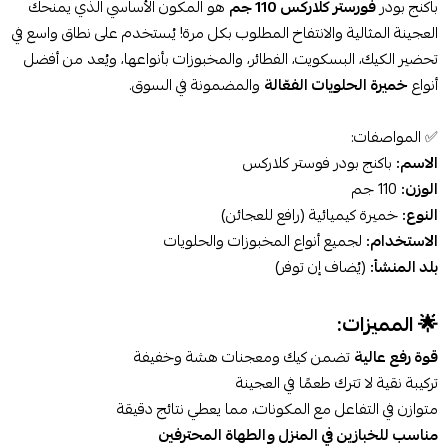
باكنج بودر
فورستر كلاركس 110 جم
هو المكون الأساسي الذي يمنحك
العجينة المثالية والانتفاخ المطلوب بكل مرة! يُستخدم على نطاق واسع في
تحضير الكيك، البسكويت، الفطائر، والمخبوزات بأنواعها، ويُعد من أفضل
أنواع
خميرة الحلويات الفعّالة
والمضمونة في السوق.
✅ المواصفات:
الاسم:
باكنج بودر فوستر كلاركس
الوزن:
110 جم
النوع:
خميرة كيميائية (رافع للعجائن)
الاستخدام:
لجميع أنواع المخبوزات والحلويات
بلد المنشأ:
(يُضاف إن توفر)
🌟 المميزات:
قوة رفع عالية
تضمن كيك ومعجنات هشة وخفيفة
تركيبة نقية لا تترك طعمًا في العجينة
متوازن في التفاعل مع المكونات، مما يعطي نتائج دقيقة
مناسب للخبازين في المنزل والطهاة المحترفين