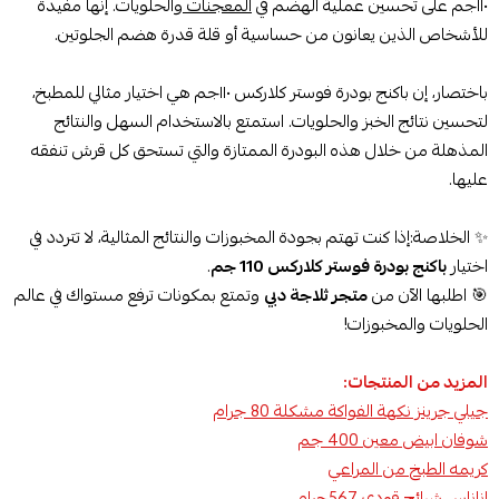
١١٠جم على تحسين عملية الهضم في
المعجنات
والحلويات. إنها مفيدة
للأشخاص الذين يعانون من حساسية أو قلة قدرة هضم الجلوتين.
باختصار، إن باكنج بودرة فوستر كلاركس ١١٠جم هي اختيار مثالي للمطبخ،
لتحسين نتائج الخبز والحلويات. استمتع بالاستخدام السهل والنتائج
المذهلة من خلال هذه البودرة الممتازة والتي تستحق كل قرش تنفقه
عليها.
✨ الخلاصة:إذا كنت تهتم بجودة المخبوزات والنتائج المثالية، لا تتردد في
اختيار
باكنج بودرة فوستر كلاركس 110 جم
.
🎯 اطلبها الآن من
متجر ثلاجة دبي
وتمتع بمكونات ترفع مستواك في عالم
الحلويات والمخبوزات!
المزيد من المنتجات:
جيلي جرينز نكهة الفواكة مشكلة 80 جرام
شوفان ابيض معين 400 جم
كريمه الطبخ من المراعي
اناناس شرائح قودي 567جرام