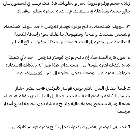
زيادة حجم ورفع ومرونة الخبز والحلويات. فإذا كنت ترغب في الحصول على
نتائج مثالية ومذهلة في وصفاتك، فإن هذه البودرة ستلبي توقعاتك.
٣. سهولة الاستخدام: باكنج بودرة فوستر كلاركس ١١٠جم سهلة الاستخدام
وتتضمن تعليمات واضحة ومفهومة. ما عليك سوى إضافة الكمية
المطلوبة من البودرة إلى العجينة وخلطها جيدًا لتحقيق النتائج المثلى.
٤. طول فترة الصلاحية: إن باكنج بودرة فوستر كلاركس ١١٠جم تأتي بتعبئة
كبيرة تكفيك لفترة طويلة من الاستخدام. هذا يعني أنه بإمكانك الاستفادة
منها في العديد من الوصفات دون الحاجة إلى شراء
كميات
إضافية.
٥. قيمة مقابل المال: باكنج بودرة فوستر كلاركس ١١٠جم تعتبر اختيارًا
ميسور التكلفة وتقدم لك قيمة ممتازة مقابل المال الذي تنفقه. فباقتناء
هذه البودرة، ستتمتع بجودة عالية ونتائج ممتازة دون الحاجة لدفع أسعار
مرتفعة.
٦. تحسين الهضم: بفضل صيغتها، تعمل باكنج بودرة فوستر كلاركس