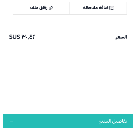
إضافة ملاحظة
إرفاق ملف
٣٠٫٤٢ US$
السعر
اسحب و افلت الملف هنا
استعراض
تفاصيل المنتج