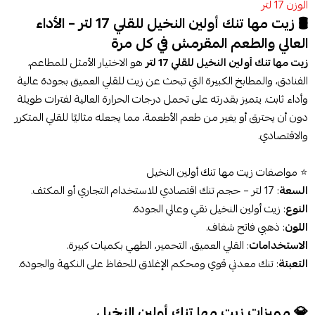
الوزن 17 لتر
🛢️ زيت مها تنك أولين النخيل للقلي 17 لتر – الأداء
العالي والطعم المقرمش في كل مرة
زيت مها تنك أولين النخيل للقلي 17 لتر
هو الاختيار الأمثل للمطاعم،
الفنادق، والمطابخ الكبيرة التي تبحث عن زيت للقلي العميق بجودة عالية
وأداء ثابت. يتميز بقدرته على تحمل درجات الحرارة العالية لفترات طويلة
دون أن يحترق أو يغير من طعم الأطعمة، مما يجعله مثاليًا للقلي المتكرر
والاقتصادي.
⭐ مواصفات زيت مها تنك أولين النخيل
السعة
: 17 لتر – حجم تنك اقتصادي للاستخدام التجاري أو المكثف.
النوع
: زيت أولين النخيل نقي وعالي الجودة.
اللون
: ذهبي فاتح شفاف.
الاستخدامات
: القلي العميق، التحمير، الطهي بكميات كبيرة.
التعبئة
: تنك معدني قوي ومحكم الإغلاق للحفاظ على النكهة والجودة.
💎 مميزات زيت مها تنك أولين النخيل