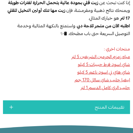
إذا كنت تبحث عن
زيت قلي بجودة عالية يتحمل الحرارة لفترات طويلة
ويمنحك نتائج ذهبية ومقرمشة، فإن
زيت مها تنك أولين النخيل للقلي
17 لتر
هو خيارك المثالي.
اطلبه الآن من متجر ثلاجة دبي
واستمتع بالنكهة المثالية وخدمة
التوصيل السريعة حتى باب مطبخك. 🛢️✨
منتجات اخري :
مياه زمزم الحرمين الشريفين 5 لتر
شاي اسود فرط حبيبات 5 كيلو
شاي هاي تي اسود ناعم 5 كيلو
ابيفيا حليب شاي سائل 170 جم
حليب الري كامل الدسم 1 لتر
تقييمات المنتج