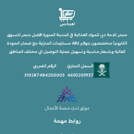
متجر ثلاجة دبي للمواد الغذائية في المدينة المنورة افضل متجر للتسوق
الكترونيآ متخصصون يتوفير كافة مستلزمات المنزلية مغ ضمان الجودة
العالية وباسعار مناسبة وتسهبل عملية التوصيل الي مختلف المناطق
السجل التجاري
الرقم الضريبي
310287484200003
4650205937
موثق لدى منصة الأعمال
روابط مهمة