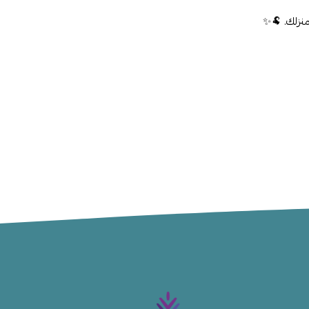
نزلك. 🐏✨