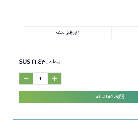
إرفاق ملف
٢١٫٤٣ US$
يبدأ من
اسحب و افلت الملف هنا
استعراض
إضافة للسلة