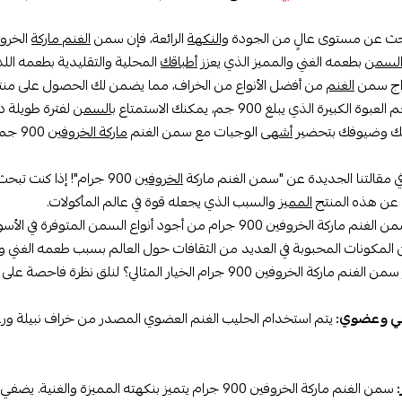
بحث عن مستوى عالٍ من الجودة
والنكهة
الرائعة، فإن سمن
الغنم ماركة
الخروفين 900 جم هو الاختيار
لسمن
بطعمه الغني والمميز الذي يعزز
أطباقك
المحلية والتقليدية بطعمه اللذ
اج سمن
الغنم
من أفضل الأنواع من الخراف، مما يضمن لك الحصول على منت
لكبيرة الذي يبلغ 900 جم، يمكنك الاستمتاع
بالسمن
لفترة طويلة دو
تك وضيوفك بتحضير
أشهى
الوجبات مع سمن الغنم
ماركة الخروفين
900 جم واستمتع بتجربة لا مثيل لها!
في مقالتنا الجديدة عن "سمن الغنم ماركة
الخروفين
900 جرام"! إذا كنت تبحث عن
 عن هذه المنتج
المميز
والسبب الذي يجعله قوة في عالم المأكولات.
لخروفين 900 جرام من أجود أنواع السمن المتوفرة في الأسواق. تم اختياره
لمكونات المحبوبة في العديد من الثقافات حول العالم بسبب طعمه الغني و
ين 900 جرام الخيار المثالي؟ لنلق نظرة فاحصة على بعض الميزات التي تجعل هذا المنتج لا يقاوم:
عي وعضوي:
يتم استخدام الحليب الغنم العضوي المصدر من خراف نبيلة ورع
:
سمن الغنم ماركة الخروفين 900 جرام يتميز بنكهته المم