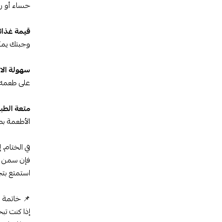
حساء أو رز
قيمة غذائ
وجبتك يمك
سهولة الا
على طعمه 
متعة الطبخ
الأطعمة بطر
في الختام،
فإن سمن الغنم ماركة ال
استمتع بتج
📌 خاتمة
إذا كنت ت