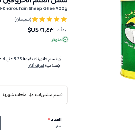
سمن الغنم الخروفين فرنسا
l-Kharoufain Sheep Ghee 900g
(تقييمان)
٢١٫٤٣ US$
يبدأ من
متوفر
أو قسم فاتورتك بقيمة
5.35
على
4
دف
الإسلامية
اعرف أكثر
العدد
*
اختر