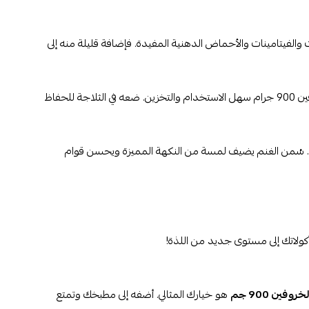
 والفيتامينات والأحماض الدهنية المفيدة. فإضافة قليلة منه إلى
بفضل التعبئة الجميلة والموثوقة، ستجد سمن الغنم ماركة الخروفين 900 جرام سهل الاستخدام والتخزين. ضعه في الثلاجة للحفاظ
. سُمن الغنم يضيف لمسة من النكهة المميزة ويحسن قوام
ولاتك إلى مستوى جديد من اللذة!
فين 900 جم
هو خيارك المثالي. أضفه إلى مطبخك وتمتع