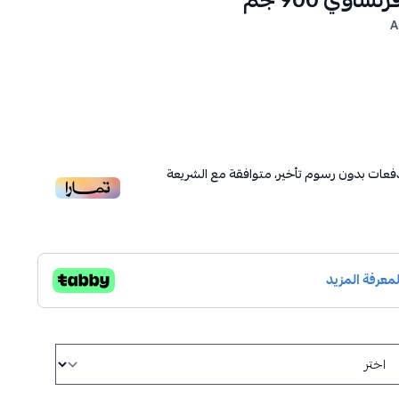
وي 900 جم
A
عات بدون رسوم تأخير، متوافقة مع الشريعة