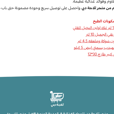
ُقاوم وفوائد غذائية عظيمة.
م من متجر ثلاجة دبي
واحصل على توصيل سريع وجودة مضمونة حتى باب م
كونات الطبخ
ي الجميل 10 لتر
وكة وملعقه 4.5 لتر
هيدب بسمتي ابيض 5 كيلو
ير طازج 30*12
متجر ثلاجة دبي للمواد الغذائية في المدينة المنورة افضل متجر للتسوق