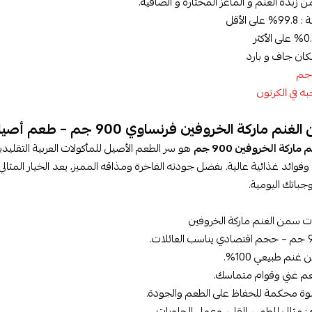
زبدة الغنم و الماعز المختارة و الصافية.
 الأقل
ان جاف و بارد
 ماركة الخروفين فرنساوي 900 جم – طعم أصيل وجودة فاخرة
اركة الخروفين 900 جم
هو سر الطعم الأصيل للمأكولات العربية التقليد
وفوائد غذائية عالية. بفضل جودته الفاخرة ومذاقه المميز، يعد الخيار المثال
جباتك اليومية.
 سمن الغنم ماركة الخروفين
غنم طبيعي 100%.
عم غني وقوام متماسك.
بوة محكمة للحفاظ على الطعم والجودة.
: مثالي للطهي، القلي، وعمل الحلويات.