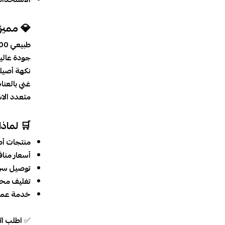
💎 مميز
طبيعي 100%
جودة عالي
نكهة أصيل
غني بالعنا
متعدد الا
🛒 لماذ
منتجات أص
أسعار منا
توصيل سر
تغليف مح
خدمة عملا
✅
اطلب ا