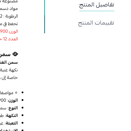
مصنوعة من 
تفاصيل المنتج
مواد دسمة : 99.8% على
الرطوبة : 0.2% على الأكثر
تقييمات المنتج
تحفظ في مك
الوزن 900جم
العدد 12 حبه في الكرتون
🥘 سمن الغنم
سمن الغنم م
نكهة غنية 
خاصة إلى و
⭐ مواصفات
الوزن
: 900 جم – حجم اقتصادي يناسب العائلات.
النوع
: سمن 
النكهة
: ط
التعبئة
: ع
الاستخدام