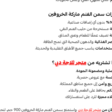
ات سمن الغنم ماركة الخروفين
بدون أي إضافات صناعية.
ة
مستخرجة من حليب الغنم النقي.
ة
تضيف عمقًا للطعام وتغني المذاق.
صر الغذائية
والدهون الصحية التي تمنح الطاقة.
ستخدامات
يناسب جميع الأطباق التقليدية والحديثة.
ا تشتريه من
متجر ثلاجة دبي
؟
لية ومضمونة الجودة
.
فسة
مع عروض حصرية.
يع وآمن
إلى جميع مناطق المملكة.
كم
يحافظ على الطعم والنقاء.
ء مميزة
للرد على استفساراتك.
لآن من
متجر ثلاجة دبي
واستمتع بسمن الغنم ماركة الخروفين 900 جم، لتجعل أطباقك أكثر غنىً ونكهة.