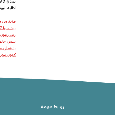
بمذاق لا ي
اطلبه اليو
مزيد من م
زيت مها 17 لتر تنك اولين النخيل للقلي
زيت زيتون نق
سمن جالون ش
رز بنجابي م
كرتون بيض كب
روابط مهمة