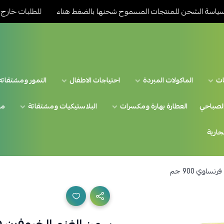
الشحن للمنتجات المسموح شحنها بالضغط هناء
للطلبات خارج المدينة 
ات
الماكولات المبردة
احتياجات الاطفال
التمور ومشتقاته
الصباحي
العطارة بهارة ومكسرات
البلاستيكيات ومشتقاتة
من
تجارية
اوي 900 جم